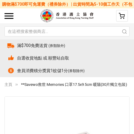
購物滿$700即可免運費（禮券除外） | 出貨時間為5-10個工作天（不包
括星期六、日及公眾假期）
滿$700免費送貨
(券類除外)
自選收貨地點 或 順豐站自取
會員消費積分獎賞1蚊儲1分
(券類除外)
主頁
**Savewo救世 Memories 口罩17.5x9.5cm 暖陽(30片獨立包裝)
Skip
Sk
to
to
the
th
end
be
of
of
the
th