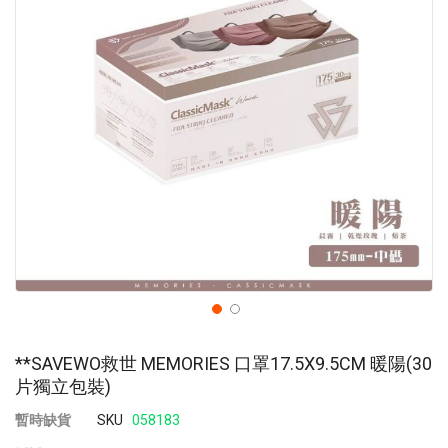
images
im
gallery
ga
**SAVEWO救世 MEMORIES 口罩17.5X9.5CM 暖陽(30
片獨立包裝)
暫時缺貨
SKU
058183