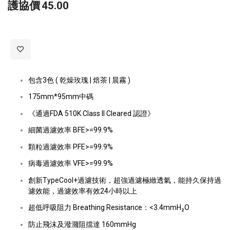
護協價
45.00
包含3色 ( 乾燥玫瑰 | 焙茶 | 晨霧 )
175mm*95mm中碼
《通過FDA 510K Class II Cleared 認證》
細菌過濾效率 BFE>=99.9%
顆粒過濾效率 PFE>=99.9%
病毒過濾效率 VFE>=99.9%
創新TypeCool+過濾技術，超強過濾極緻透氣，能持久保持過
濾效能，過濾效率有效24小時以上
超低呼吸阻力 Breathing Resistance：<3.4mmH₂O
防止飛沫及潑濺阻擋達 160mmHg