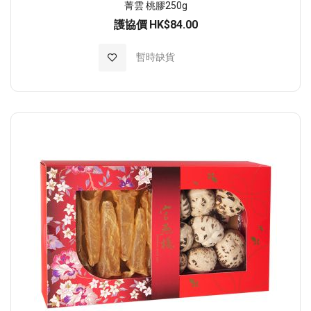
菁雲 桃膠250g
護協價
HK$84.00
加入至願望清單
暫時缺貨