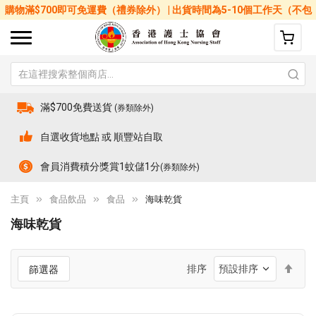
購物滿$700即可免運費（禮券除外） | 出貨時間為5-10個工作天（不包
括星期六、日及公眾假期）
滿$700免費送貨
(券類除外)
自選收貨地點 或 順豐站自取
會員消費積分獎賞1蚊儲1分
(券類除外)
主頁
食品飲品
食品
海味乾貨
海味乾貨
設
排序
篩選器
置
降
序