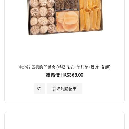
南北行 四喜臨門禮盒 (特級花菇+羊肚菌+螺片+花膠)
護協價
HK$368.00
加入至願望清單
新增到購物車