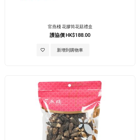
官燕棧 花膠筒花菇禮盒
護協價
HK$188.00
加入至願望清單
新增到購物車