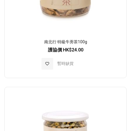
南北行 特級牛蒡茶100g
護協價
HK$24.00
加入至願望清單
暫時缺貨