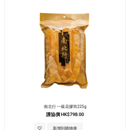
順
序
南北行 一級花膠筒225g
護協價
HK$798.00
加入至願望清單
新增到購物車