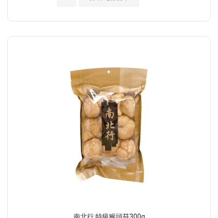
南北行 特級猴頭菇300g