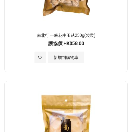
南北行 一級花中玉菇250g(袋裝)
護協價
HK$58.00
加入至願望清單
新增到購物車