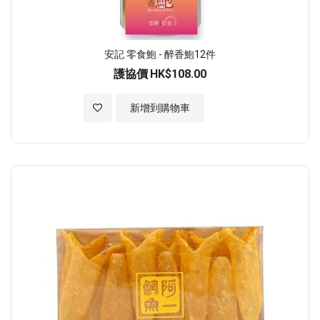
安記 零食鮑 - 醉香鮑12件
護協價
HK$108.00
加入至願望清單
新增到購物車