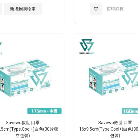
加
暫時缺貨
新增到購物車
入
至
願
望
清
單
Savewo救世 口罩
Savewo救世 口罩
9.5cm(Type.Cool+)白色(30片獨
16x9.5cm(Type.Cool+)白色
立包裝)
包裝)