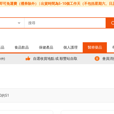
0即可免運費（禮券除外） | 出貨時間為5-10個工作天（不包括星期六、
產品
食品飲品
保健產品
個人護理
醫療藥品
自選收貨地點 或 順豐站自取
會員消
除外)
0
的
51