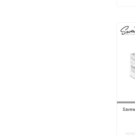
入
至
願
望
清
單
Sav