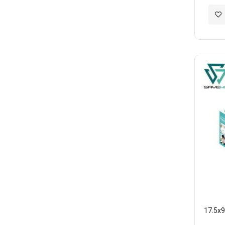
加
入
至
願
望
清
單
17.5x