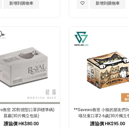
加
新增到購物車
新增到購物車
入
至
願
望
清
單
ewo救世 2D對摺型口罩(R標準碼)
**Savewo救世 小狼的朋友們
晨霧(30片獨立包裝)
喵兒童口罩2-6歲(30片獨立
護協價
HK$80.00
護協價
HK$95.00