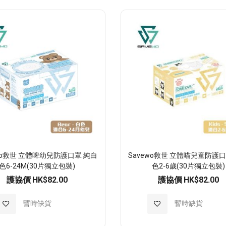
至
至
願
願
望
望
清
清
單
單
ewo救世 立體啤幼兒防護口罩 純白
Savewo救世 立體喵兒童防護口
色6-24M(30片獨立包裝)
色2-6歲(30片獨立包裝)
護協價
HK$82.00
護協價
HK$82.00
加
暫時缺貨
加
暫時缺貨
入
入