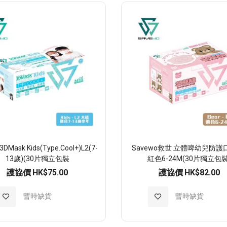
至
至
願
願
望
望
清
清
單
單
DMask Kids(Type.Cool+)L2(7-
Savewo救世 立體啤幼兒防護
13歲)(30片獨立包裝
紅色6-24M(30片獨立包裝
護協價
HK$75.00
護協價
HK$82.00
加
暫時缺貨
加
暫時缺貨
入
入