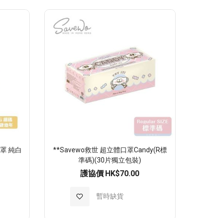
至
願
望
清
單
罩 純白
**Savewo救世 超立體口罩Candy(R標
準碼)(30片獨立包裝)
護協價
HK$70.00
加
暫時缺貨
入