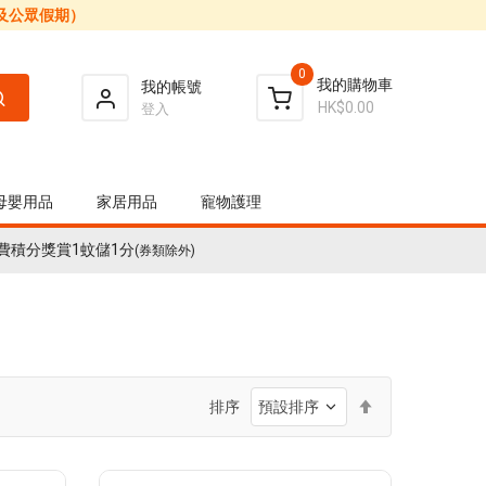
日及公眾假期）
0
我的購物車
我的帳號
HK$0.00
登入
母嬰用品
家居用品
寵物護理
費積分獎賞1蚊儲1分
(券類除外)
設
排序
置
降
序