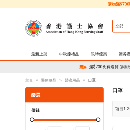
購物滿$70
最新上架
中秋節禮品
限時優惠
禮券
滿$700免費送貨
(券類
主頁
醫療藥品
醫療用品
口罩
口罩
篩選
項目
1
-
3
價錢