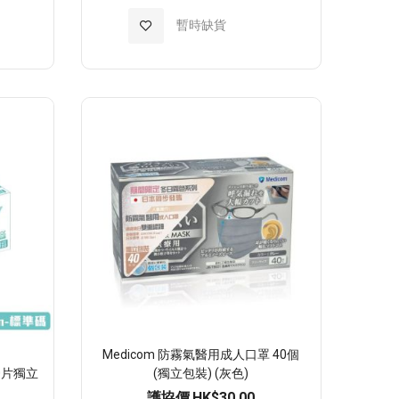
加
暫時缺貨
入
至
願
望
清
單
Medicom 防霧氣醫用成人口罩 40個
(30片獨立
(獨立包裝) (灰色)
護協價
HK$30.00