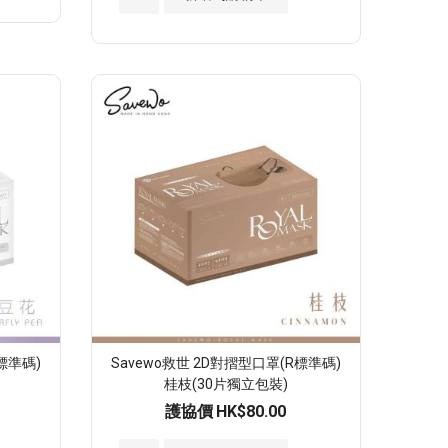
入
至
願
望
清
單
標準碼)
Savewo救世 2D對摺型口罩(R標準碼)
桂枝(30片獨立包裝)
護協價
HK$80.00