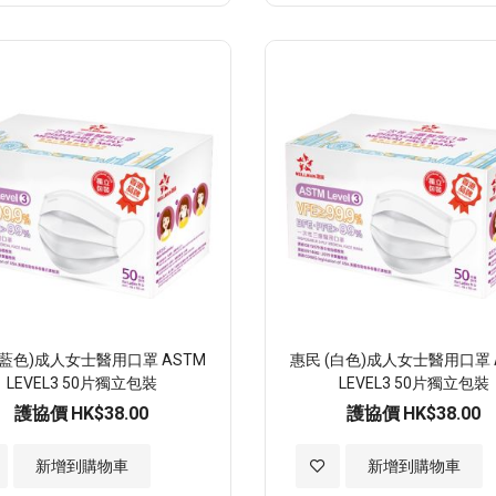
至
至
願
願
望
望
清
清
單
單
(藍色)成人女士醫用口罩 ASTM
惠民 (白色)成人女士醫用口罩 
LEVEL3 50片獨立包裝
LEVEL3 50片獨立包裝
護協價
HK$38.00
護協價
HK$38.00
加
新增到購物車
新增到購物車