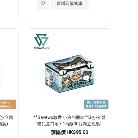
加
新增到購物車
入
至
願
望
清
單
3色-立體
**Savewo救世 小狼的朋友們3色-立體
包裝)
喵兒童口罩7-13歲(30片獨立包裝)
護協價
HK$95.00