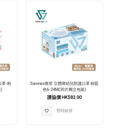
至
願
望
清
單
口罩-粉
Savewo救世 立體啤幼兒防護口罩 粉藍
)
色6-24M(30片獨立包裝)
護協價
HK$82.00
加
暫時缺貨
入