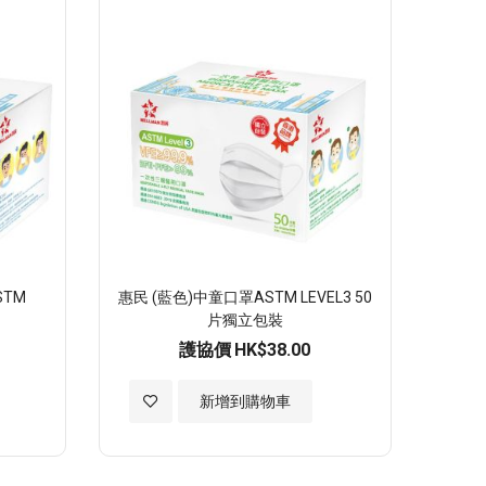
順
序
STM
惠民 (藍色)中童口罩ASTM LEVEL3 50
片獨立包裝
護協價
HK$38.00
加
新增到購物車
入