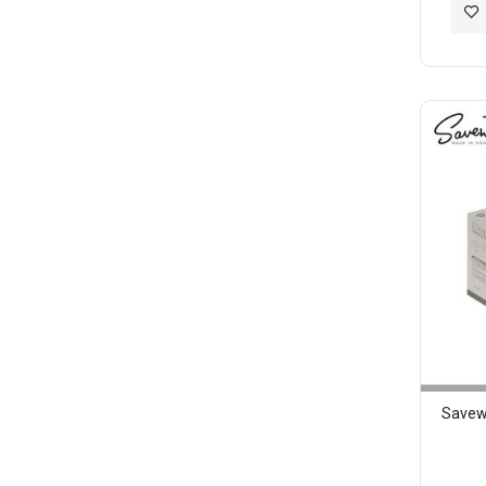
加
入
至
願
望
清
單
Sav