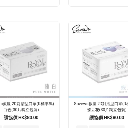
入
至
願
望
清
單
ewo救世 2D對摺型口罩(R標準碼)
Savewo救世 2D對摺型口罩(R
白色(30片獨立包裝)
蝶豆花(30片獨立包裝)
護協價
HK$80.00
護協價
HK$80.00