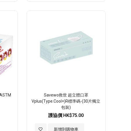
至
願
望
清
單
ASTM
Savewo救世 超立體口罩
Vplus(Type.Cool+)R標準碼-(30片獨立
包裝)
護協價
HK$75.00
加
新增到購物車