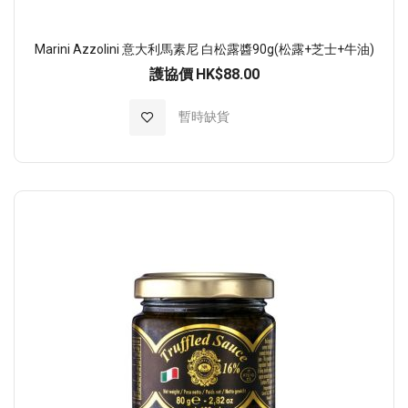
Marini Azzolini 意大利馬素尼 白松露醬90g(松露+芝士+牛油)
護協價
HK$88.00
加入至願望清單
暫時缺貨