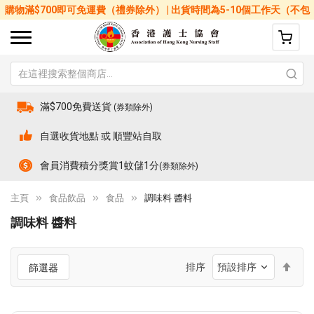
購物滿$700即可免運費（禮券除外） | 出貨時間為5-10個工作天（不包
括星期六、日及公眾假期）
滿$700免費送貨
(券類除外)
自選收貨地點 或 順豐站自取
會員消費積分獎賞1蚊儲1分
(券類除外)
主頁
食品飲品
食品
調味料 醬料
調味料 醬料
設
排序
篩選器
置
降
序