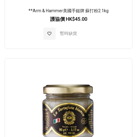
**Arm & Hammer美國手鎚牌 蘇打粉2.1kg
護協價
HK$45.00
加入至願望清單
暫時缺貨