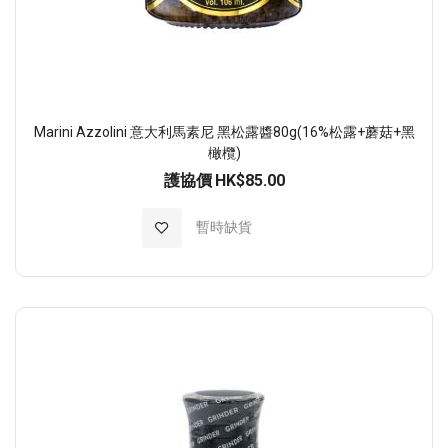
Marini Azzolini 意大利馬素尼 黑松露醬80g(16%松露+蘑菇+黑
橄欖)
護協價
HK$85.00
加入至願望清單
暫時缺貨