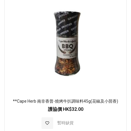
**Cape Herb 南非香普-燒烤牛扒調味料45g(花椒及小茴香)
護協價
HK$32.00
加入至願望清單
暫時缺貨