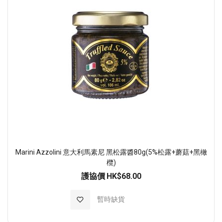
Marini Azzolini 意大利馬素尼 黑松露醬80g(5%松露+蘑菇+黑橄
欖)
護協價
HK$68.00
加入至願望清單
暫時缺貨