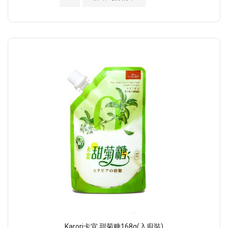
Karori卡宜 甜菊糖168g(入廚裝)