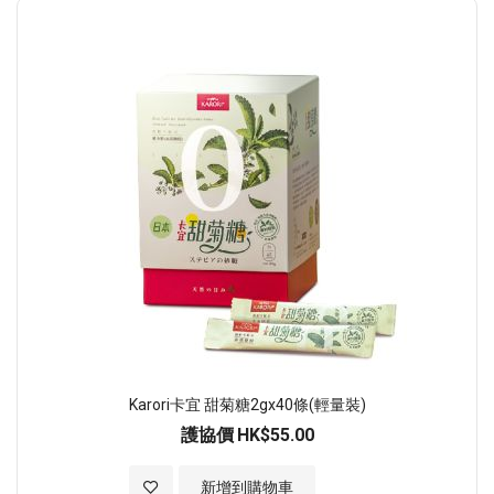
順
序
Karori卡宜 甜菊糖2gx40條(輕量裝)
護協價
HK$55.00
加入至願望清單
新增到購物車