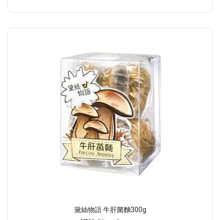
黛絲物語 牛肝菌麵300g