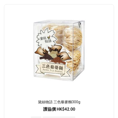
黛絲物語 三色藜麥麵300g
護協價
HK$42.00