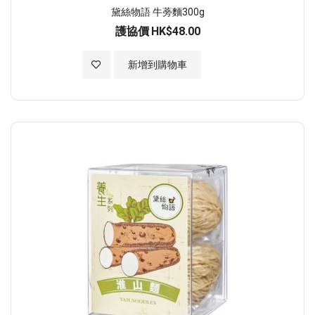
黛絲物語 牛蒡麵300g
護協價
HK$48.00
加入至願望清單
新增到購物車