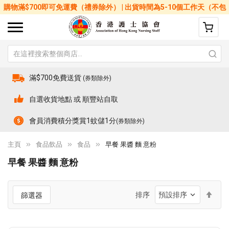
購物滿$700即可免運費（禮券除外） | 出貨時間為5-10個工作天（不包
括星期六、日及公眾假期）
滿$700免費送貨
(券類除外)
自選收貨地點 或 順豐站自取
會員消費積分獎賞1蚊儲1分
(券類除外)
主頁
食品飲品
食品
早餐 果醬 麵 意粉
早餐 果醬 麵 意粉
設
排序
篩選器
置
降
序