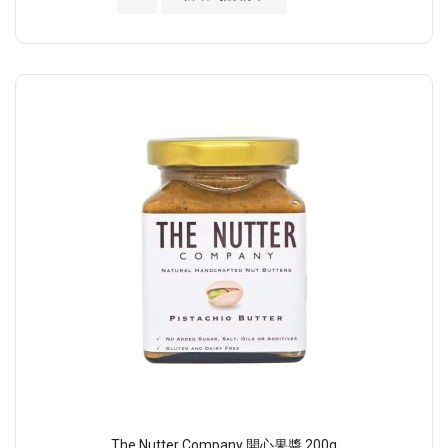
The Nutter Company 開心果醬 200g