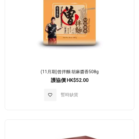
(11月期)曾拌麵 胡麻醬香508g
護協價
HK$52.00
加入至願望清單
暫時缺貨