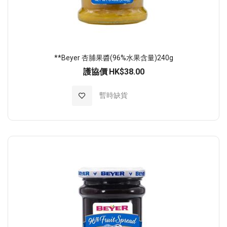
**Beyer 杏脯果醬(96%水果含量)240g
護協價
HK$38.00
加入至願望清單
暫時缺貨