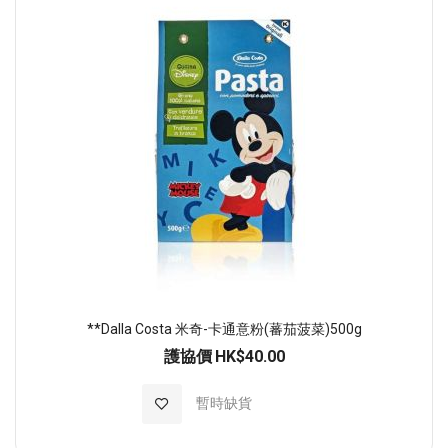
**Dalla Costa 米奇-卡通意粉(蕃茄菠菜)500g
護協價
HK$40.00
加入至願望清單
暫時缺貨