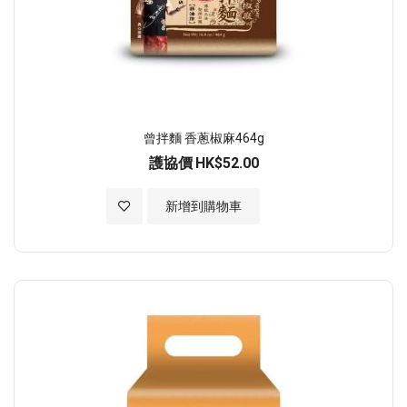
曾拌麵 香蔥椒麻464g
護協價
HK$52.00
加入至願望清單
新增到購物車