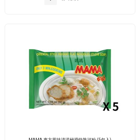
MAMA 東方風味清湯極滑快熟河粉 (5包入)