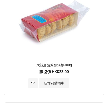
大囍慶 滋味魚湯麵300g
護協價
HK$28.00
加入至願望清單
新增到購物車