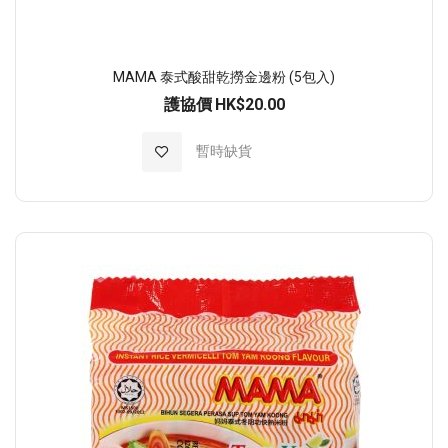
MAMA 泰式酸甜乾撈金邊粉 (5包入)
護協價
HK$20.00
加入至願望清單
暫時缺貨