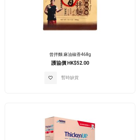
曾拌麵 麻油椒香468g
護協價
HK$52.00
加入至願望清單
暫時缺貨