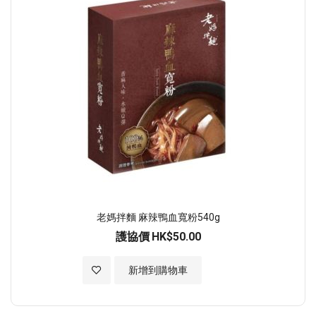
老媽拌麵 麻辣鴨血寬粉540g
護協價
HK$50.00
加入至願望清單
新增到購物車