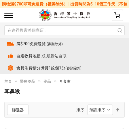
購物滿$700即可免運費（禮券除外） | 出貨時間為5-10個工作天（不包
括星期六、日及公眾假期）
滿$700免費送貨
(券類除外)
自選收貨地點 或 順豐站自取
會員消費積分獎賞1蚊儲1分
(券類除外)
主頁
醫療藥品
藥品
耳鼻喉
耳鼻喉
設
排序
篩選器
置
降
序