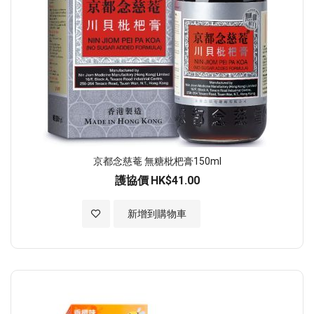
京都念慈菴 無糖枇杷膏150ml
護協價
HK$41.00
加入至願望清單
新增到購物車