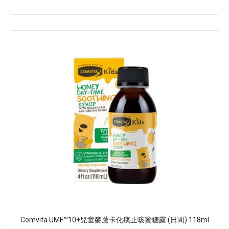
Comvita UMF™10+兒童麥蘆卡化痰止咳蜜糖露 (日間) 118ml