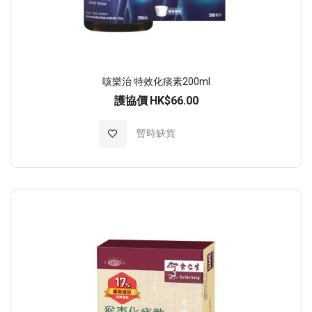
咳樂治 特效化痰素200ml
護協價
HK$66.00
加入至願望清單
暫時缺貨