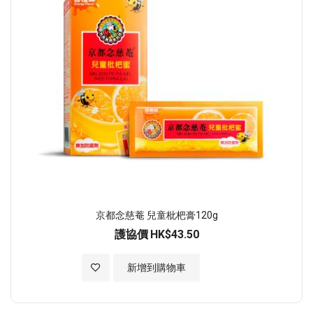
京都念慈菴 兒童枇杷膏120g
護協價
HK$43.50
加入至願望清單
新增到購物車