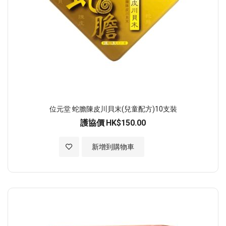
位元堂 蛇膽陳皮川貝末(兒童配方)10支裝
護協價
HK$150.00
加入至願望清單
新增到購物車