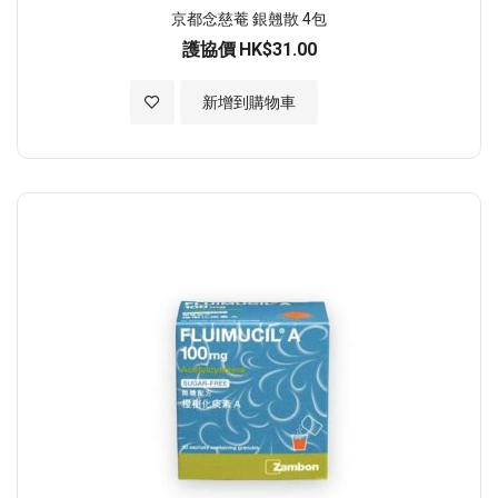
京都念慈菴 銀翹散 4包
護協價
HK$31.00
加入至願望清單
新增到購物車