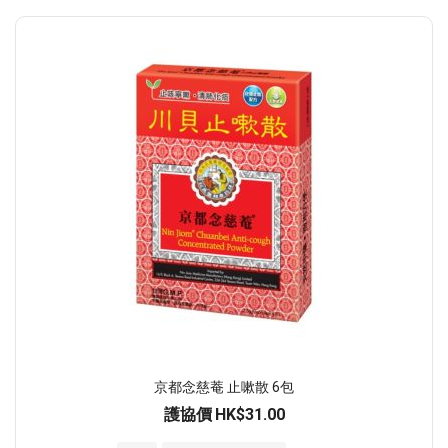
京都念慈菴 止嗽散 6包
護協價
HK$31.00