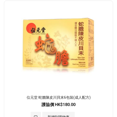
位元堂 蛇膽陳皮川貝末6包裝(成人配方)
護協價
HK$180.00
加入至願望清單