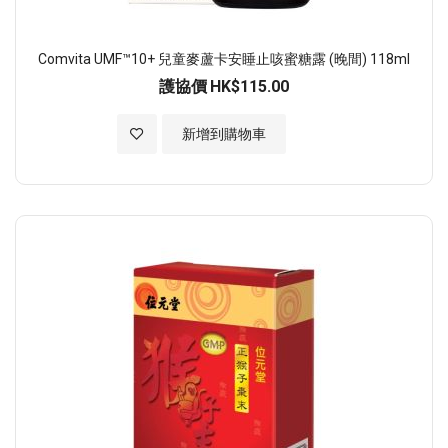
Comvita UMF™10+ 兒童麥蘆卡安睡止咳蜜糖露 (晚間) 118ml
護協價
HK$115.00
加入至願望清單
新增到購物車