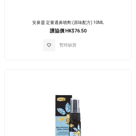
安鼻靈 定量通鼻噴劑 (原味配方) 10ML
護協價
HK$76.50
加入至願望清單
暫時缺貨