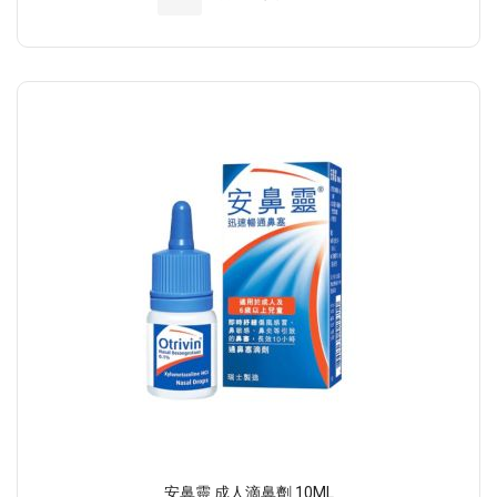
安鼻靈 成人滴鼻劑 10ML