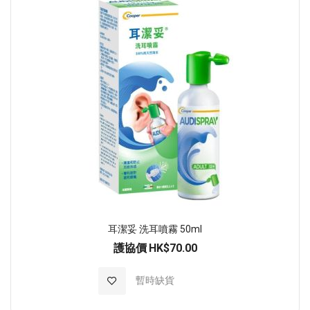
耳潔妥 洗耳噴霧 50ml
護協價
HK$70.00
加入至願望清單
暫時缺貨