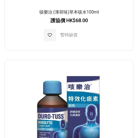
咳樂治 (薄荷味)草本咳水100ml
護協價
HK$68.00
加入至願望清單
暫時缺貨