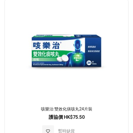
順
序
咳樂治 雙效化痰咳丸24片裝
護協價
HK$75.50
加入至願望清單
暫時缺貨