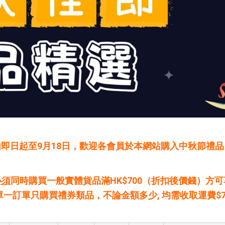
由即日起至9月18日，歡迎各會員於本網站購入中秋節禮品
必須
同時購買一般實體貨品滿HK$700（折扣後價錢）方
單一訂單只購買禮券類品，不論金額多少, 均需收取運費$7