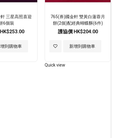
國金軒 三星高照喜迎
765(券)國金軒 雙黃白蓮蓉月
餅6個裝
餅(2個)配經典蝴蝶酥(6件)
HK$253.00
護協價
HK$204.00
加
新增到購物車
新增到購物車
入
Quick view
至
願
望
清
單