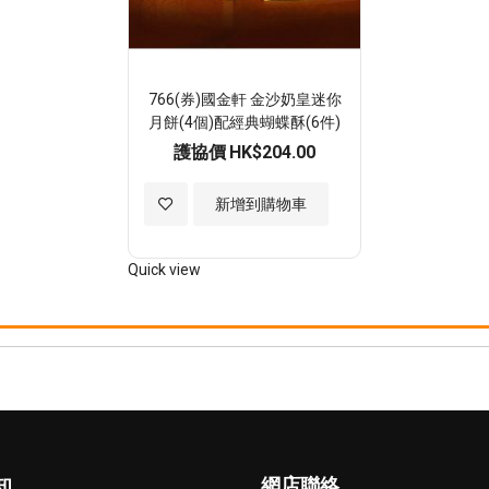
766(券)國金軒 金沙奶皇迷你
月餅(4個)配經典蝴蝶酥(6件)
護協價
HK$204.00
加
新增到購物車
入
Quick view
至
願
望
清
單
知
網店聯絡