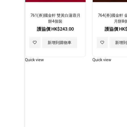
761(券)國金軒 雙黃白蓮蓉月
764(券)國金軒
餅4個裝
月餅8
護協價
HK$243.00
護協價
HK$
加
加
新增到購物車
新增
入
入
Quick view
Quick view
至
至
願
願
望
望
清
清
單
單