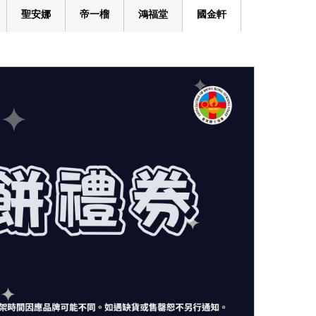
聖安娜
帝一榴
鴻福堂
國金軒