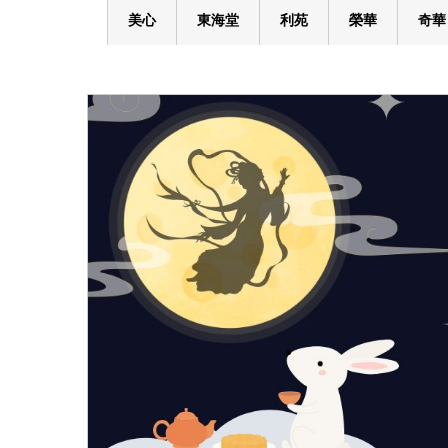
美心
東海堂
利苑
榮華
奇華