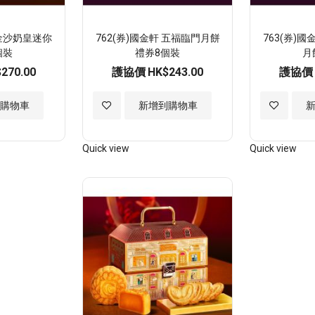
 金沙奶皇迷你
762(券)國金軒 五福臨門月餅
763(券)
個裝
禮券8個裝
月
270.00
護協價
HK$243.00
護協價
加
加
到購物車
新增到購物車
入
入
Quick view
Quick view
至
至
願
願
望
望
清
清
單
單