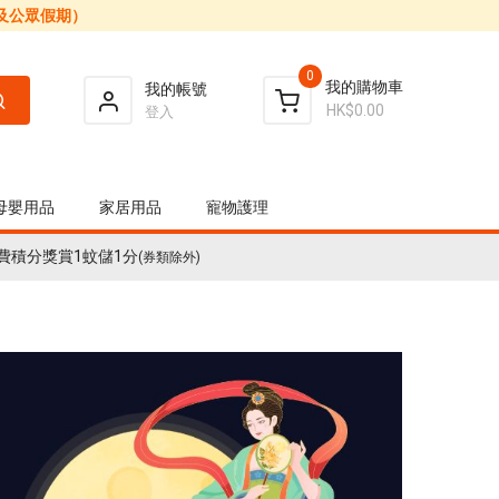
日及公眾假期）
0
我的購物車
我的帳號
HK$0.00
登入
母嬰用品
家居用品
寵物護理
費積分獎賞1蚊儲1分
(券類除外)