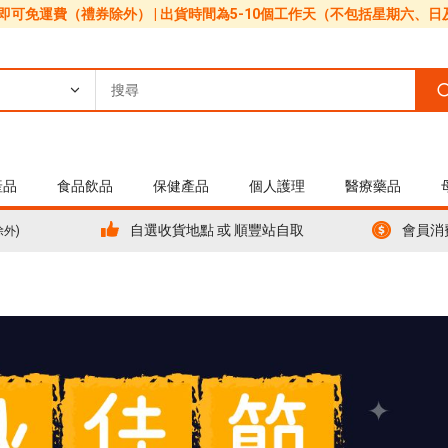
0即可免運費（禮券除外） | 出貨時間為5-10個工作天（不包括星期六、
產品
食品飲品
保健產品
個人護理
醫療藥品
自選收貨地點 或 順豐站自取
會員消
除外)