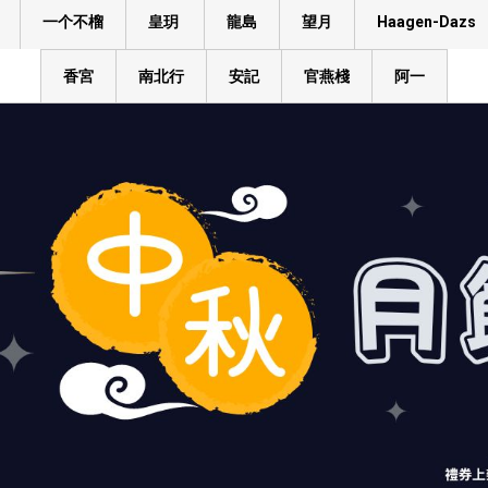
一个不榴
皇玥
龍島
望月
Haagen-Dazs
香宮
南北行
安記
官燕棧
阿一