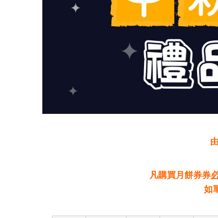
凡購買月餅券券
如