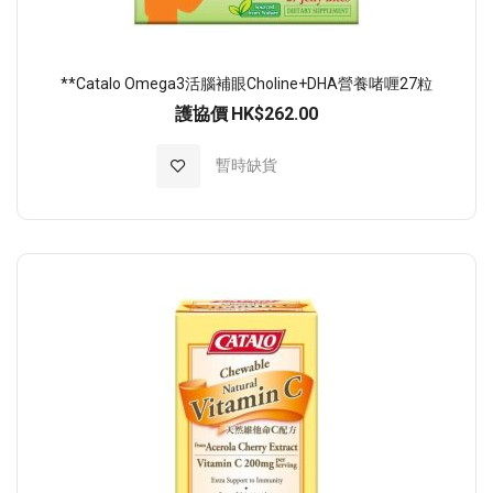
**Catalo Omega3活腦補眼Choline+DHA營養啫喱27粒
護協價
HK$262.00
加入至願望清單
暫時缺貨