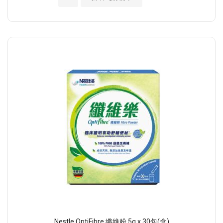
Nestle OptiFibre 纖維粉 5g x 30包(盒)