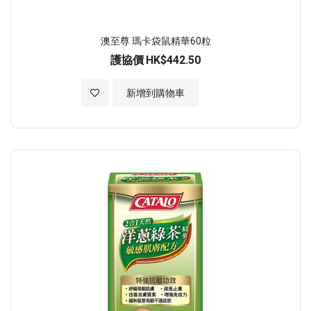
澳至尊 瑪卡袋鼠精華60粒
護協價
HK$442.50
加入至願望清單
新增到購物車