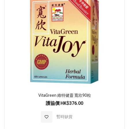
VitaGreen 維特健靈 寬欣90粒
護協價
HK$376.00
加入至願望清單
暫時缺貨