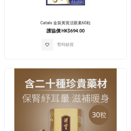
Catalo 金裝黃斑活眼素60粒
護協價
HK$694.00
加入至願望清單
暫時缺貨