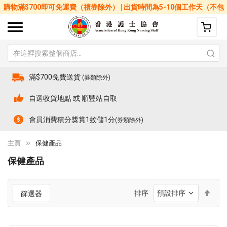
購物滿$700即可免運費（禮券除外） | 出貨時間為5-10個工作天（不包
括星期六、日及公眾假期）
滿$700免費送貨
(券類除外)
自選收貨地點 或 順豐站自取
會員消費積分獎賞1蚊儲1分
(券類除外)
主頁
保健產品
保健產品
設
排序
篩選器
置
降
序