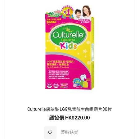
Culturelle康萃樂 LGG兒童益生菌咀嚼片30片
護協價
HK$220.00
加入至願望清單
暫時缺貨