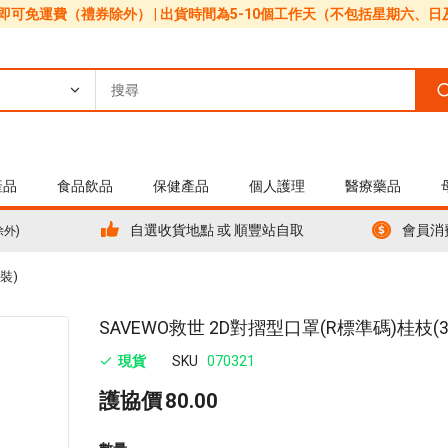
0即可免運費（禮券除外） | 出貨時間為5-10個工作天（不包括星期六、
產品
食品飲品
保健產品
個人護理
醫療藥品
自選收貨地點 或 順豐站自取
會員消
除外)
裝)
Skip
SAVEWO救世 2D對摺型口罩(R標準碼)桂枝(
to
現貨
SKU
070321
the
beginning
護協價
80.00
of
the