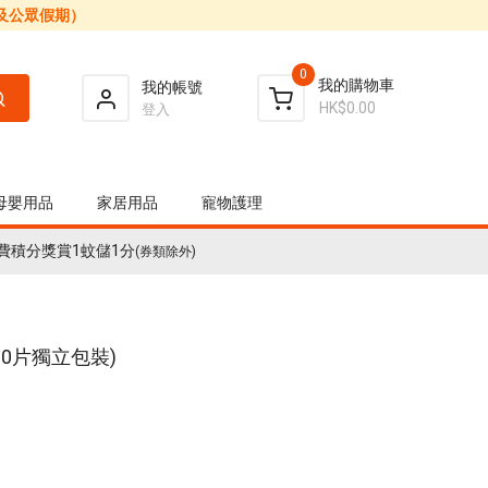
日及公眾假期）
0
我的購物車
我的帳號
HK$0.00
登入
母嬰用品
家居用品
寵物護理
費積分獎賞1蚊儲1分
(券類除外)
30片獨立包裝)