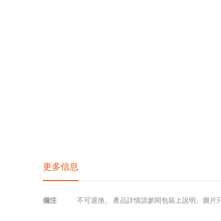
更多信息
更
備注
不可退換。 產品詳情請參閱包裝上說明。圖片
多
信