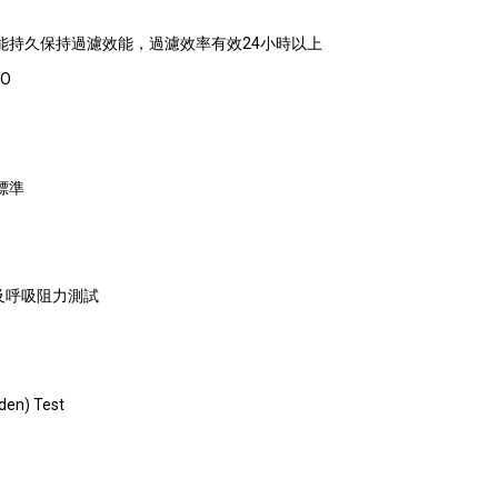
，能持久保持過濾效能，過濾效率有效24小時以上
2O
器標準
濾率及呼吸阻力測試
en) Test