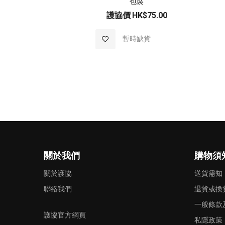
包裝
護協價
HK$75.00
加
暫時缺貨
入
至
願
望
清
關於我們
購物須
單
關於護協
送貨需知
聯絡我們
退貨或換
一般條款
護協官方網頁
私隱政策