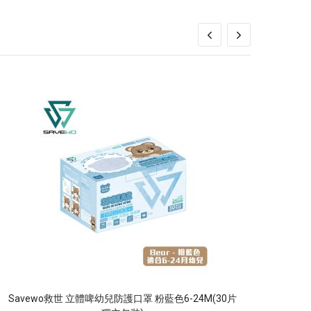
Savewo救世 立體啤幼兒防護口罩 粉藍色6-24M(30片
Sav