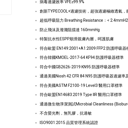
病毒過濾效率 VFE≥99.9%
創新TYPECOOL+過濾技術，超強過濾極緻透氣
超低呼吸阻力 Breathing Resistance：< 2.4mmH
防止飛沫及潑濺阻擋達 160mmHg
特製抗水性ESPP順滑親膚內層，呵護肌膚
符合歐盟 EN149:2001+A1:2009 FFP2 防護呼吸
符合韓國KMOEL-2017-64 KF94 防護呼吸器標準
符合中國GB2626-2019 KN95 防護呼吸器標準
通過美國Niosh 42 CFR 84 N95 防護呼吸器過
符合美國ASTM F2100-19 Level3 醫用口罩標準
符合歐盟EN14683:2019 Type IIR 醫用口罩標準
通過微生物淨潔測試Microbial Cleanliness (Bioburd
不含螢光劑，無乳膠，抗過敏
ISO9001:2015 品質管理系統認證