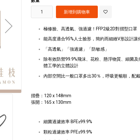
數量
images
gallery
新增到購物車
極修臉、高透氣、強過濾！FFP2級2D對摺型口罩
能高度適合95%人士臉形，簡約而細緻V形設計讓
「高透氣」「強過濾」「防敏感」
除有效防禦99.9%飛沫、花粉、懸浮物質、細菌
體工學的立體設計
內部空間比一般口罩多出30％，呼吸更暢順，配
摺疊：120 x 148mm
張開：165 x 130mm
細菌過濾效率 BFE≥99.9%
顆粒過濾效率 PFE≥99.9%