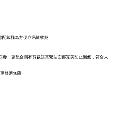
你配戴極為方便亦易於收納
及病毒，更配合獨有剪裁讓其緊貼面部完美防止漏氣，符合人
戴更舒適無阻