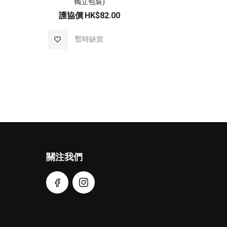
獨立包裝)
護協價
HK$82.00
加
暫時缺貨
入
至
願
望
清
關注我們
單