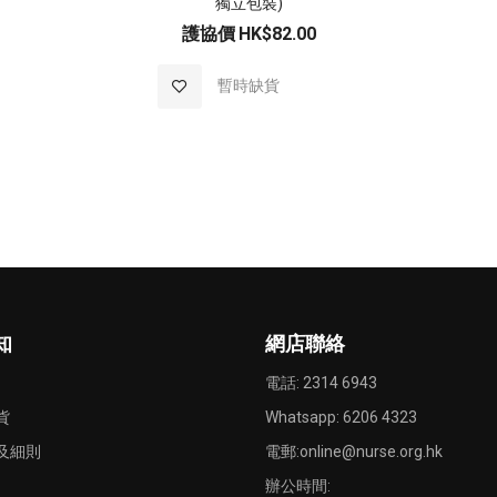
獨立包裝)
護協價
HK$82.00
加
暫時缺貨
入
至
願
望
清
知
網店聯絡
單
電話: 2314 6943
貨
Whatsapp:
6206 4323
及細則
電郵:
online@nurse.org.hk
辦公時間: