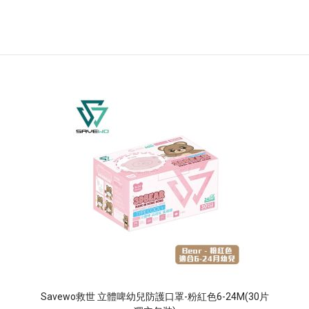
Savewo救世 立體啤幼兒防護口罩-粉紅色6-24M(30片