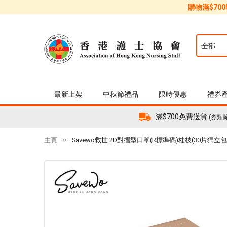
購物滿$70
最新上架
中秋節禮品
限時優惠
禮券
滿$700免費送貨
(券類
主頁
Savewo救世 2D對摺型口罩(R標準碼)桂枝(30片獨立包
Skip
to
the
end
of
the