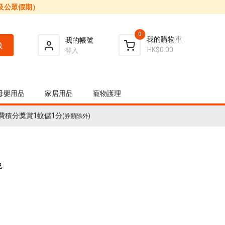
日及公眾假期）
0
我的購物車
我的帳號
HK$0.00
登入
母嬰用品
家居用品
寵物護理
費積分獎賞1蚊儲1分
(券類除外)
色