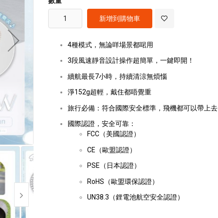
數量
images
gallery
新增到購物車
4種模式，無論咩場景都啱用
3段風速靜音設計操作超簡單，一鍵即開！
續航最長7小時，持續清涼無煩惱
淨152g超輕，戴住都唔覺重
旅行必備：符合國際安全標準，飛機都可以帶上去
國際認證，安全可靠：
FCC（美國認證）
CE（歐盟認證）
PSE（日本認證）
RoHS（歐盟環保認證）
UN38.3（鋰電池航空安全認證）