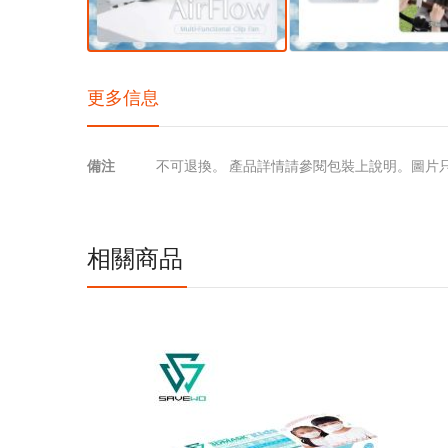
更多信息
更
備注
不可退換。 產品詳情請參閱包裝上說明。圖片
多
信
息
相關商品