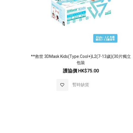
**救世 3DMask Kids(Type.Cool+)L2(7-13歲)(30片獨立
包裝
護協價
HK$75.00
加
暫時缺貨
入
至
願
望