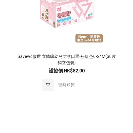
Savewo救世 立體啤幼兒防護口罩-粉紅色6-24M(30片
獨立包裝)
護協價
HK$82.00
加
暫時缺貨
入
至
願
望