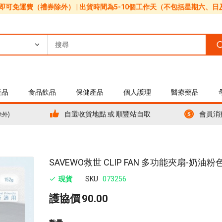
0即可免運費（禮券除外） | 出貨時間為5-10個工作天（不包括星期六、
產品
食品飲品
保健產品
個人護理
醫療藥品
自選收貨地點 或 順豐站自取
會員消
除外)
Skip
SAVEWO救世 CLIP FAN 多功能夾扇-奶油粉
to
現貨
SKU
073256
the
beginning
護協價
90.00
of
the