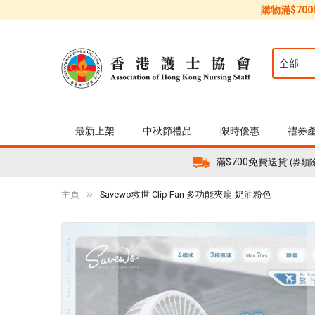
購物滿$70
最新上架
中秋節禮品
限時優惠
禮券
滿$700免費送貨
(券類
主頁
Savewo救世 Clip Fan 多功能夾扇-奶油粉色
Skip
to
the
end
of
the