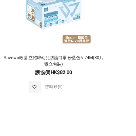
Savewo救世 立體啤幼兒防護口罩 粉藍色6-24M(30片
Sav
獨立包裝)
護協價
HK$82.00
加
暫時缺貨
入
至
願
望