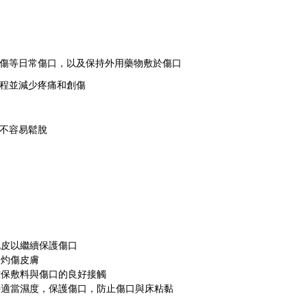
傷等日常傷口，以及保持外用藥物敷於傷口
程並減少疼痛和創傷
不容易鬆脫
泡皮以繼續保護傷口
品灼傷皮膚
確保敷料與傷口的良好接觸
持適當濕度，保護傷口，防止傷口與床粘黏