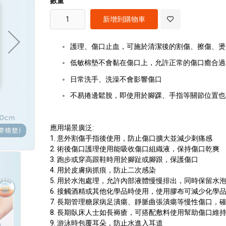
數量
images
gallery
新增到購物車
護理、傷口止血，可施於清潔後的割傷、擦傷、燙
低敏棉墊不會黏在傷口上，允許正常的傷口癒合過
日常洗手、洗澡不會影響傷口
不易捲邊鬆脫，即使用於腳踝、手指等關節位置也
應用場景廣泛:
1. 意外割傷手指後使用，防止傷口擴大並減少刺痛感
2. 術後傷口護理使用能吸收傷口組織液，保持傷口乾爽
3. 跑步或穿高跟鞋時用於腳趾或腳跟，保護傷口
4. 用於皮膚病抓痕，防止二次感染
5. 用於水泡處理，允許內部液體慢慢排出，同時保留水
6. 接觸酒精或其他化學品時使用，使用膠布可減少化學
7. 長期管理糖尿病足潰瘍、靜脈曲張潰瘍等慢性傷口，
8. 長期臥床人士如長褥瘡，可搭配敷料使用幫助傷口維
9. 游泳時包覆耳朵，防止水進入耳道