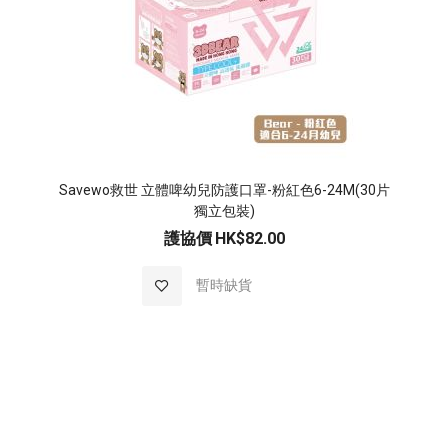
Savewo救世 立體啤幼兒防護口罩-粉紅色6-24M(30片
獨立包裝)
護協價
HK$82.00
加
暫時缺貨
入
至
願
望