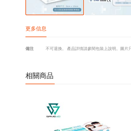
更多信息
更
備注
不可退換。 產品詳情請參閱包裝上說明。圖片
多
信
息
相關商品