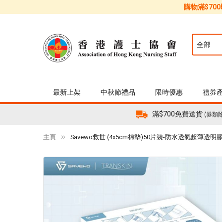
購物滿$70
最新上架
中秋節禮品
限時優惠
禮券
滿$700免費送貨
(券類
主頁
Savewo救世 (4x5cm棉墊)50片裝-防水透氣超薄透明
Skip
to
the
end
of
the