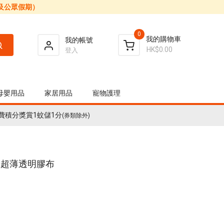
日及公眾假期）
0
我的購物車
我的帳號
HK$0.00
登入
母嬰用品
家居用品
寵物護理
費積分獎賞1蚊儲1分
(券類除外)
透氣超薄透明膠布