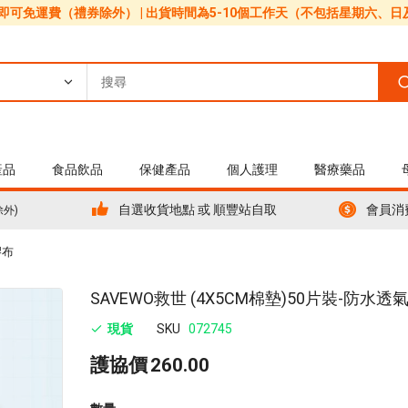
0即可免運費（禮券除外） | 出貨時間為5-10個工作天（不包括星期六、
產品
食品飲品
保健產品
個人護理
醫療藥品
自選收貨地點 或 順豐站自取
會員消
除外)
膠布
Skip
SAVEWO救世 (4X5CM棉墊)50片裝-防水
to
現貨
SKU
072745
the
beginning
護協價
260.00
of
the