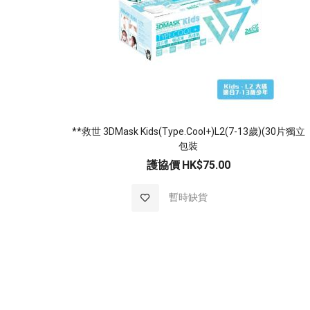
**救世 3DMask Kids(Type.Cool+)L2(7-13歲)(30片獨立
包裝
護協價
HK$75.00
加
暫時缺貨
入
至
願
望