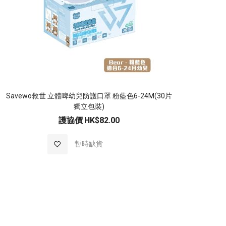
Savewo救世 立體啤幼兒防護口罩 粉藍色6-24M(30片
Sav
獨立包裝)
護協價
HK$82.00
加
暫時缺貨
入
至
願
望