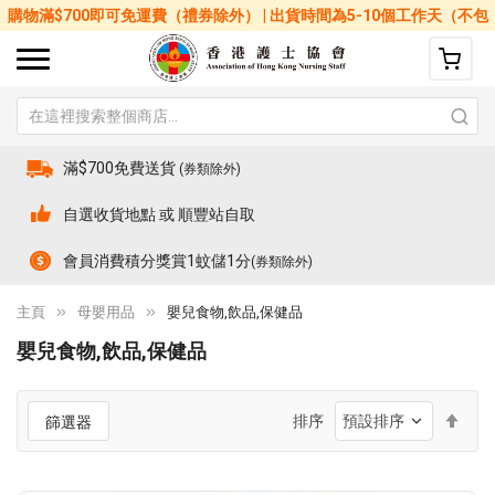
購物滿$700即可免運費（禮券除外） | 出貨時間為5-10個工作天（不包
括星期六、日及公眾假期）
滿$700免費送貨
(券類除外)
自選收貨地點 或 順豐站自取
會員消費積分獎賞1蚊儲1分
(券類除外)
主頁
母嬰用品
嬰兒食物,飲品,保健品
嬰兒食物,飲品,保健品
設
排序
篩選器
置
降
序