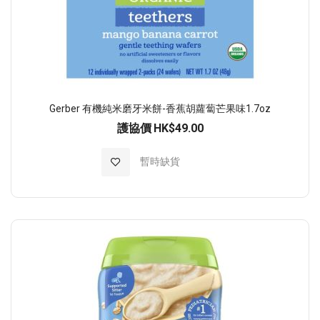
Gerber 有機純米磨牙米餅-香蕉胡蘿蔔芒果味1.7oz
護協價
HK$49.00
加入至願望清單
暫時缺貨