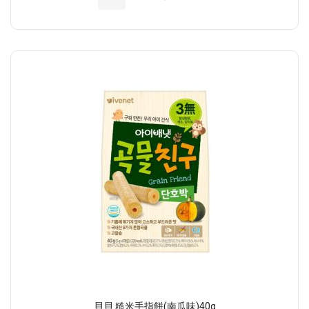
貝貝 糙米手指餅(南瓜味)40g