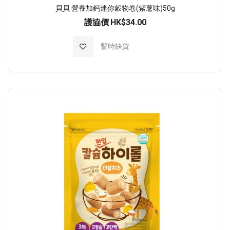
貝貝 營養加鈣迷你穀物卷(紫薯味)50g
護協價
HK$34.00
加入至願望清單
暫時缺貨