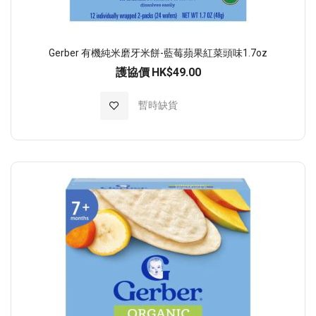
Gerber 有機純米磨牙米餅-藍莓蘋果紅菜頭味1.7oz
護協價
HK$49.00
加入至願望清單
暫時缺貨