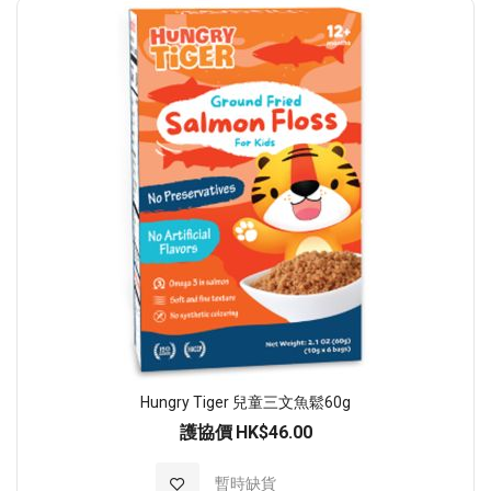
順
序
Hungry Tiger 兒童三文魚鬆60g
護協價
HK$46.00
加入至願望清單
暫時缺貨