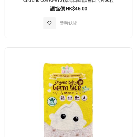
Chu Chu CU995-915 (草莓口味)護齒口含片60粒
護協價
HK$46.00
加入至願望清單
暫時缺貨