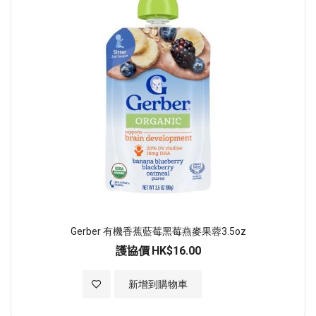
Gerber 有機香蕉藍莓黑莓燕麥果蓉3.5oz
護協價
HK$16.00
加入至願望清單
新增到購物車