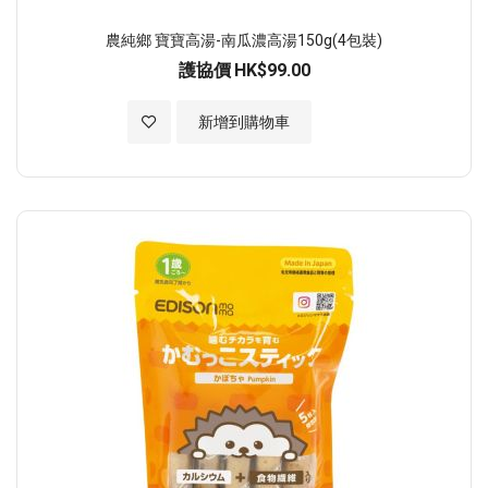
農純鄉 寶寶高湯-南瓜濃高湯150g(4包裝)
護協價
HK$99.00
加入至願望清單
新增到購物車