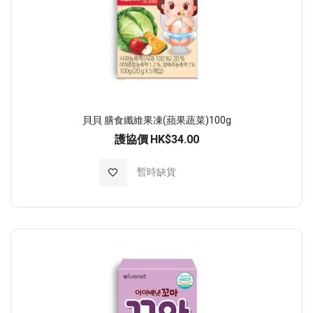
貝貝 膳食纖維果凍(蘋果蔬菜)100g
護協價
HK$34.00
加入至願望清單
暫時缺貨