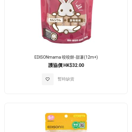
EDISONmama 咬咬餅-甜薯(12m+)
護協價
HK$32.00
加入至願望清單
暫時缺貨