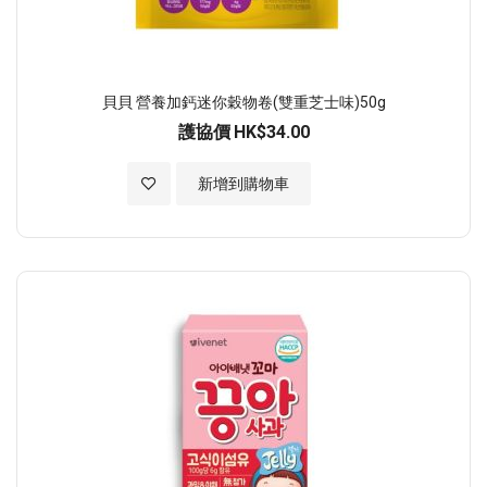
貝貝 營養加鈣迷你穀物卷(雙重芝士味)50g
護協價
HK$34.00
加入至願望清單
新增到購物車