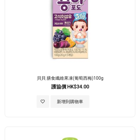
貝貝 膳食纖維果凍(葡萄西梅)100g
護協價
HK$34.00
加入至願望清單
新增到購物車