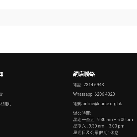
至
至
願
願
望
望
清
清
單
單
知
網店聯絡
電話: 2314 6943
貨
Whatsapp:
6206 4323
及細則
電郵:
online@nurse.org.hk
辦公時間:
星期一至五 : 9:30 am – 6:00 pm
星期六 : 9:30 am – 3:00 pm
星期日及公眾假期 : 休息