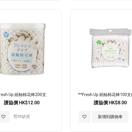
至
願
望
清
單
Fresh Up 紙軸棉花棒200支
**Fresh Up 紙軸棉花棒100支
護協價
HK$12.00
護協價
HK$8.00
加
暫時缺貨
加
新增到購物車
入
入