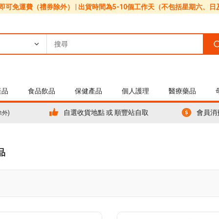
0即可免運費（禮券除外） | 出貨時間為5-10個工作天（不包括星期六、
產品
食品飲品
保健產品
個人護理
醫療藥品
自選收貨地點 或 順豐站自取
會員消
除外)
品