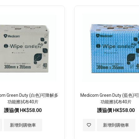
至
至
願
願
望
望
清
清
單
單
com Green Duty (白色)可降解多
Medicom Green Duty (藍色
功能擦拭布40片
功能擦拭布40片
護協價
HK$58.00
護協價
HK$58.00
加
新增到購物車
新增到購物車
入