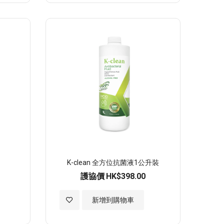
至
願
望
清
單
K-clean 全方位抗菌液1公升裝
護協價
HK$398.00
加
新增到購物車
入