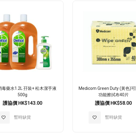
願
望
清
單
消毒藥水1.2L 孖裝+ 松木潔手液
Medicom Green Duty (黃色
500g
功能擦拭布40片
護協價
HK$143.00
護協價
HK$58.00
加
暫時缺貨
加
暫時缺貨
入
入