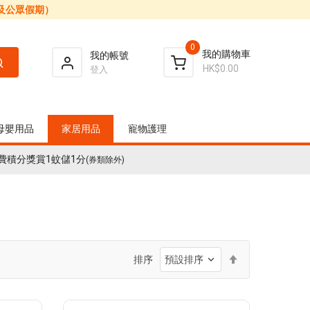
日及公眾假期）
0
我的購物車
我的帳號
HK$0.00
登入
母嬰用品
家居用品
寵物護理
費積分獎賞1蚊儲1分
(券類除外)
設
排序
置
降
序