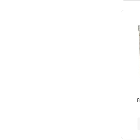
至
願
望
清
單