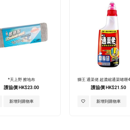
*天上野 擦地布
獅王 通渠佬 超濃縮通渠啫喱45
護協價
HK$23.00
護協價
HK$21.50
加
新增到購物車
新增到購物車
入
至