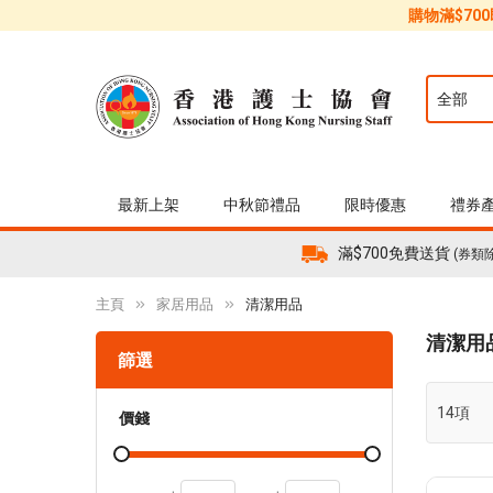
購物滿$70
最新上架
中秋節禮品
限時優惠
禮券
滿$700免費送貨
(券類
主頁
家居用品
清潔用品
清潔用
篩選
14
項
價錢