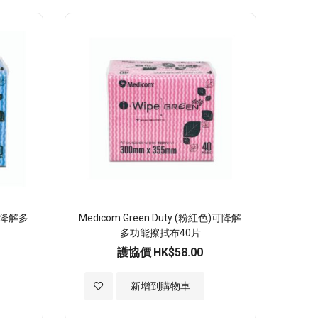
至
願
望
清
單
)可降解多
Medicom Green Duty (粉紅色)可降解
多功能擦拭布40片
護協價
HK$58.00
加
新增到購物車
入