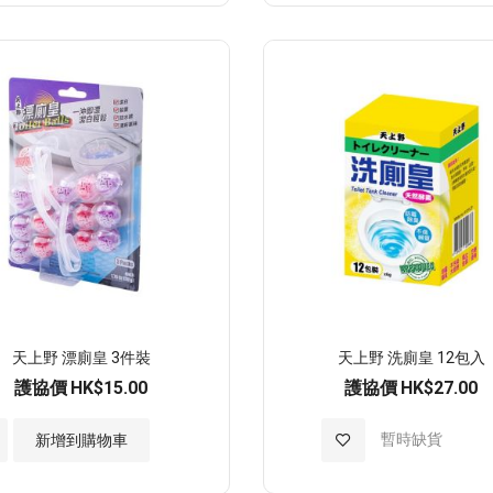
至
願
望
清
單
天上野 漂廁皇 3件裝
天上野 洗廁皇 12包入
護協價
HK$15.00
護協價
HK$27.00
加
暫時缺貨
新增到購物車
入