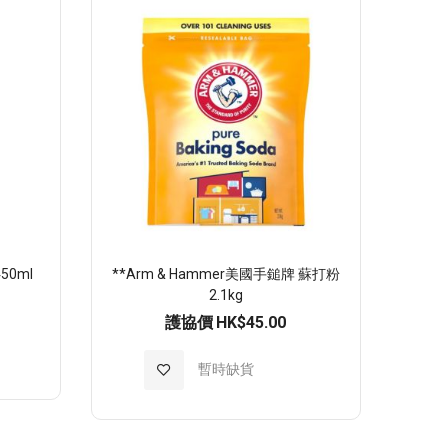
順
序
0ml
**Arm & Hammer美國手鎚牌 蘇打粉
2.1kg
護協價
HK$45.00
加
暫時缺貨
入