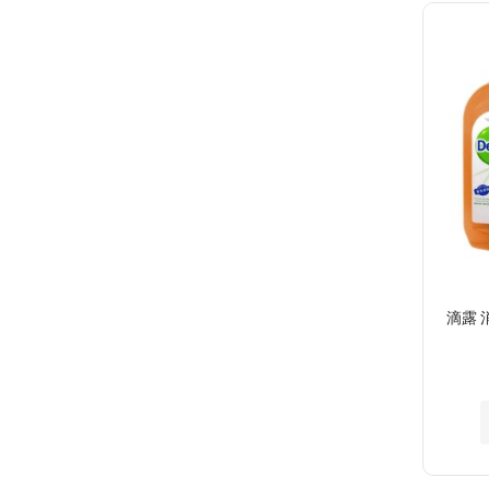
願
望
清
單
滴露 