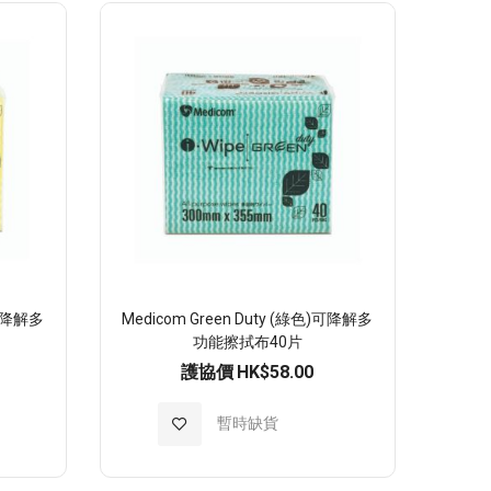
至
願
望
清
單
)可降解多
Medicom Green Duty (綠色)可降解多
功能擦拭布40片
護協價
HK$58.00
加
暫時缺貨
入