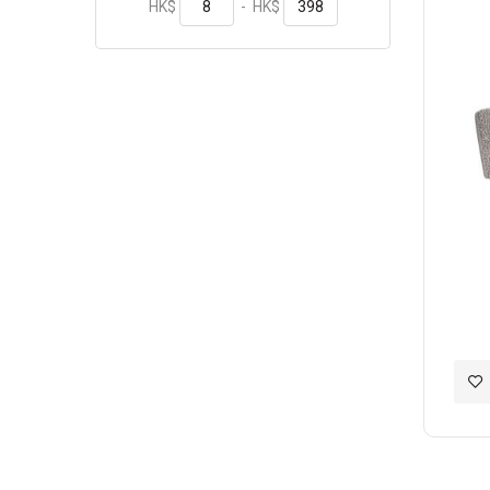
HK$
-
HK$
加
入
至