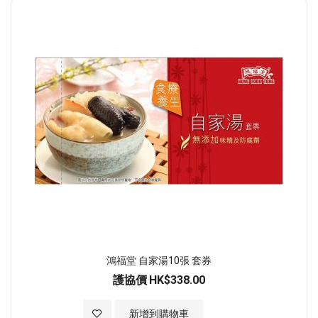
順
序
鴻福堂 自家湯10張 套券
護協價
HK$338.00
加入至願望清單
新增到購物車