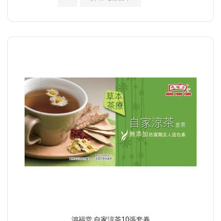
鴻福堂 自家涼茶10張套券