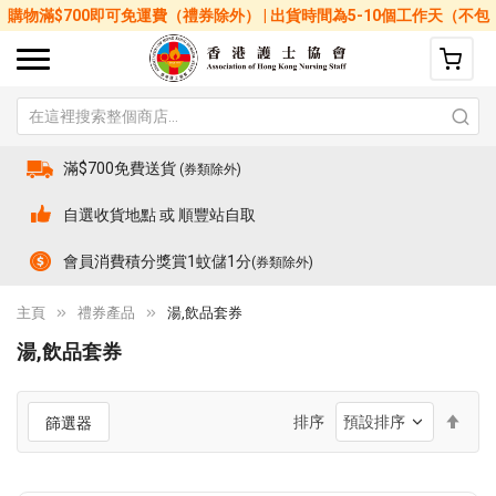
購物滿$700即可免運費（禮券除外） | 出貨時間為5-10個工作天（不包
括星期六、日及公眾假期）
滿$700免費送貨
(券類除外)
自選收貨地點 或 順豐站自取
會員消費積分獎賞1蚊儲1分
(券類除外)
主頁
禮券產品
湯,飲品套券
湯,飲品套券
設
排序
篩選器
置
降
序