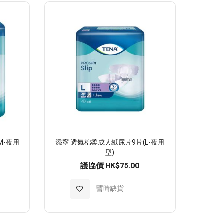
至
願
望
清
單
M-夜用
添寧 透氣棉柔成人紙尿片9片(L-夜用
型)
護協價
HK$75.00
加
暫時缺貨
入