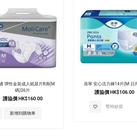
適 彈性金裝成人紙尿片8滴(M
添寧 安心活力褲14片(M-日
碼)26片
護協價
HK$106.00
護協價
HK$160.00
加
暫時缺貨
新增到購物車
入
至