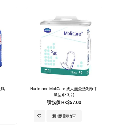
至
願
望
清
單
大碼
Hartmann MoliCare 成人無憂墊3滴(中
量型)(30片)
護協價
HK$57.00
加
新增到購物車