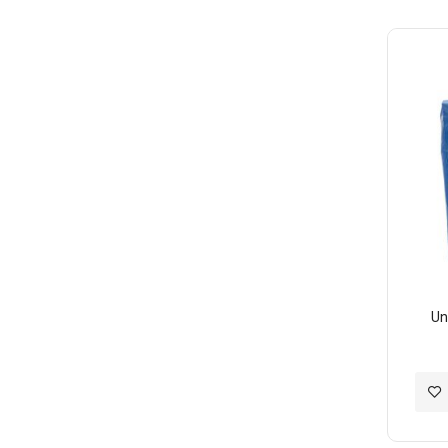
至
願
望
清
單
U
加
入