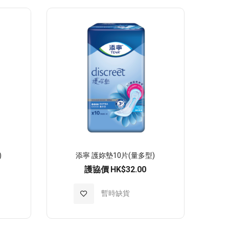
至
願
望
清
單
)
添寧 護妳墊10片(量多型)
護協價
HK$32.00
加
暫時缺貨
入