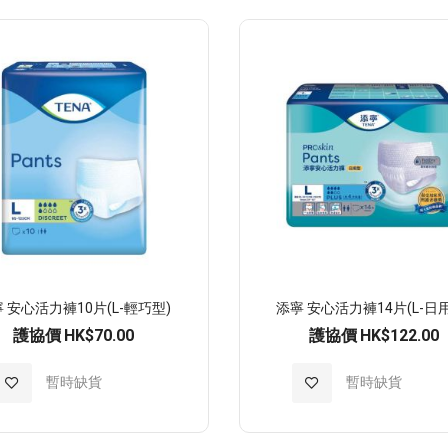
至
至
願
願
望
望
清
清
單
單
 安心活力褲10片(L-輕巧型)
添寧 安心活力褲14片(L-日
護協價
HK$70.00
護協價
HK$122.00
加
暫時缺貨
加
暫時缺貨
入
入