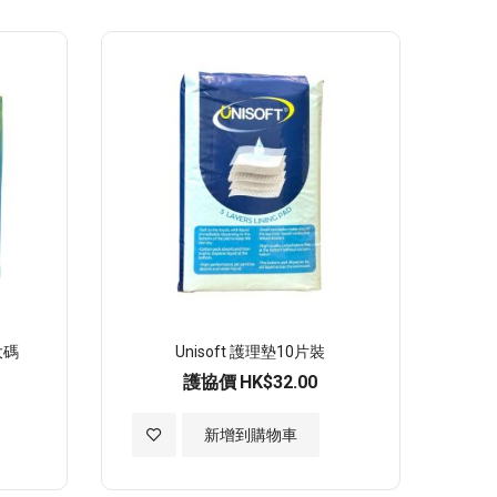
至
願
望
清
單
大碼
Unisoft 護理墊10片裝
護協價
HK$32.00
加
新增到購物車
入