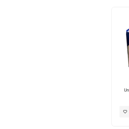
至
願
望
清
單
U
加
入