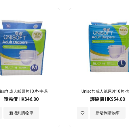
至
願
望
清
單
nisoft 成人紙尿片10片-中碼
Unisoft 成人紙尿片10片-
護協價
HK$46.00
護協價
HK$54.00
加
新增到購物車
新增到購物車
入