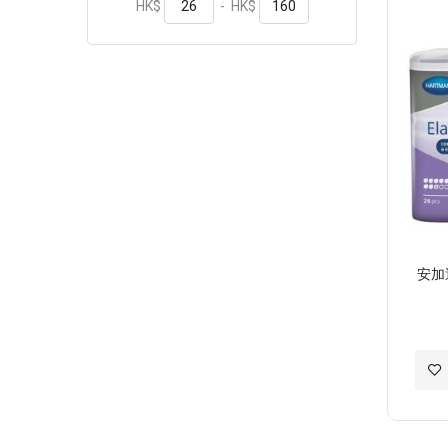
HK$
-
HK$
安加
加
入