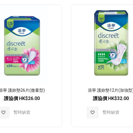
至
至
願
願
望
望
清
清
單
單
添寧 護妳墊26片(微量型)
添寧 護妳墊12片(加強型
護協價
HK$26.00
護協價
HK$32.00
加
暫時缺貨
加
暫時缺貨
入
入