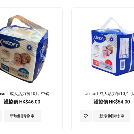
至
願
望
清
單
nisoft 成人活力褲10片-中碼
Unisoft 成人活力褲10片-
護協價
HK$46.00
護協價
HK$54.00
加
新增到購物車
新增到購物車
入