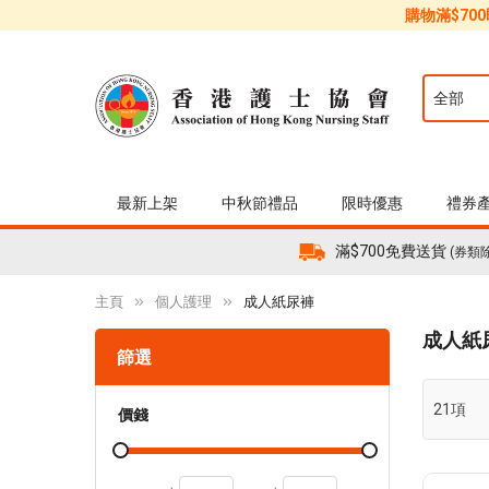
購物滿$70
最新上架
中秋節禮品
限時優惠
禮券
滿$700免費送貨
(券類
主頁
個人護理
成人紙尿褲
成人紙
篩選
21
項
價錢