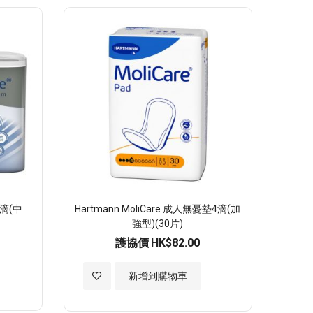
至
願
望
清
單
滴(中
Hartmann MoliCare 成人無憂墊4滴(加
強型)(30片)
護協價
HK$82.00
加
新增到購物車
入