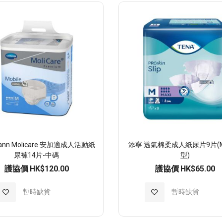
願
望
清
單
mann Molicare 安加適成人活動紙
添寧 透氣棉柔成人紙尿片9片(
尿褲14片-中碼
型)
護協價
HK$120.00
護協價
HK$65.00
加
暫時缺貨
加
暫時缺貨
入
入