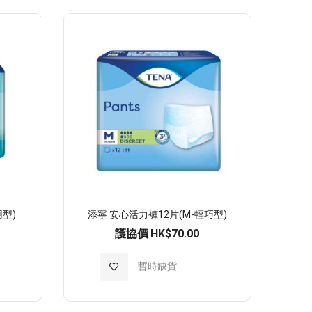
至
願
望
清
單
用型)
添寧 安心活力褲12片(M-輕巧型)
護協價
HK$70.00
加
暫時缺貨
入