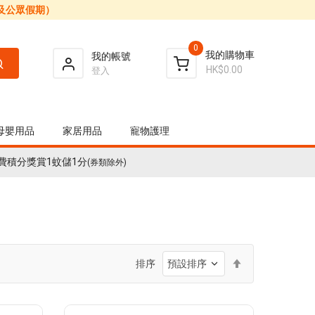
日及公眾假期）
0
我的購物車
我的帳號
HK$0.00
登入
母嬰用品
家居用品
寵物護理
費積分獎賞1蚊儲1分
(券類除外)
設
排序
置
降
序