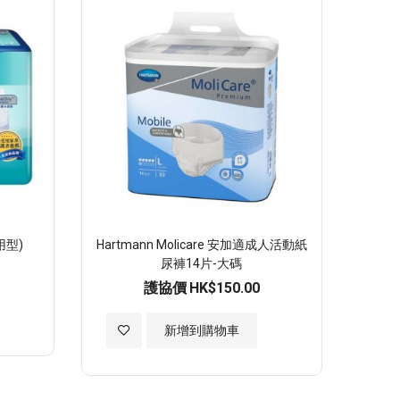
順
序
用型)
Hartmann Molicare 安加適成人活動紙
尿褲14片-大碼
護協價
HK$150.00
加
新增到購物車
入