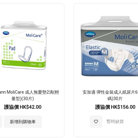
至
至
願
願
望
望
清
清
單
單
ann MoliCare 成人無憂墊2滴(輕
安加適 彈性金裝成人紙尿片6
量型)(30片)
碼)30片
護協價
HK$42.00
護協價
HK$156.00
加
暫時缺貨
新增到購物車
入