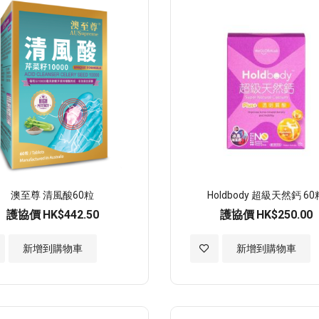
澳至尊 清風酸60粒
Holdbody 超級天然鈣 60
護協價
HK$442.50
護協價
HK$250.00
加
新增到購物車
新增到購物車
入
至