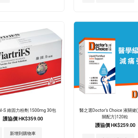
入
入
至
至
願
願
望
望
清
清
單
單
tril-S 維固力粉劑 1500mg 30包
醫之選Doctor's Choice 液關
關配方)120粒
護協價
HK$359.00
護協價
HK$259.00
新增到購物車