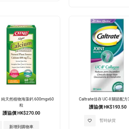
入
至
願
望
清
單
lo 純天然植物海藻鈣 600mgx60
Caltrate佳存 UC-ll 關節配
粒
護協價
HK$193.50
護協價
HK$270.00
加
暫時缺貨
新增到購物車