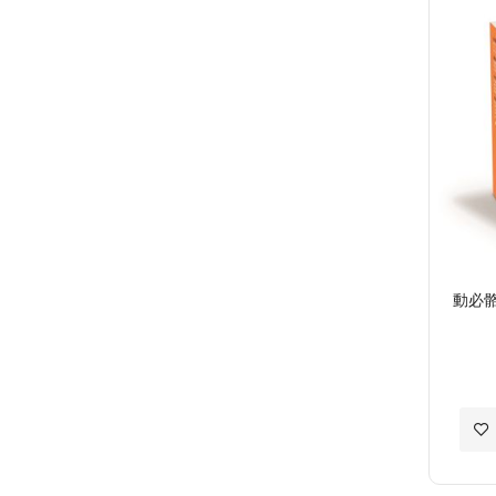
願
望
清
單
動必骼
加
入