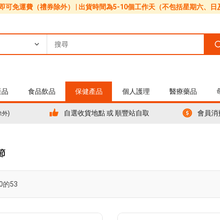
0即可免運費（禮券除外） | 出貨時間為5-10個工作天（不包括星期六、
產品
食品飲品
保健產品
個人護理
醫療藥品
自選收貨地點 或 順豐站自取
會員消
除外)
節
0
的
53