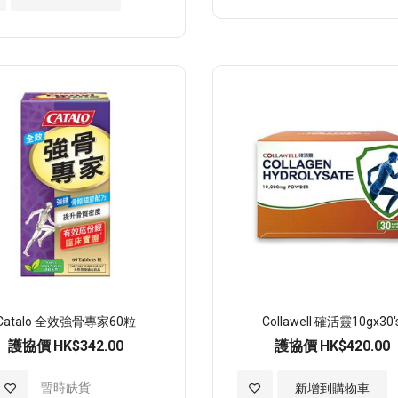
入
至
願
望
清
單
Catalo 全效強骨專家60粒
Collawell 確活靈10gx30'
護協價
HK$342.00
護協價
HK$420.00
加
暫時缺貨
加
新增到購物車