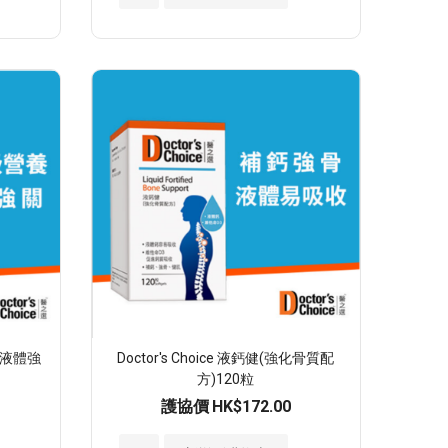
入
至
願
望
清
單
健(液體強
Doctor's Choice 液鈣健(強化骨質配
方)120粒
護協價
HK$172.00