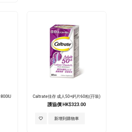
至
願
望
清
單
800IU
Caltrate佳存 成人50+鈣片60粒(孖裝)
護協價
HK$323.00
加
新增到購物車
入