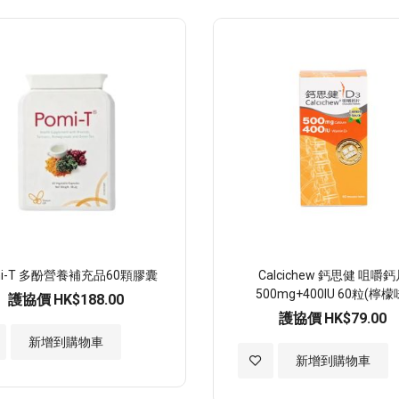
願
望
清
單
mi-T 多酚營養補充品60顆膠囊
Calcichew 鈣思健 咀嚼
500mg+400IU 60粒(檸檬
護協價
HK$188.00
護協價
HK$79.00
新增到購物車
加
新增到購物車
入