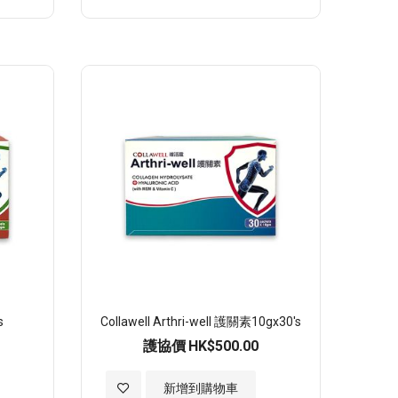
入
至
願
望
清
單
s
Collawell Arthri-well 護關素10gx30's
護協價
HK$500.00
加
新增到購物車