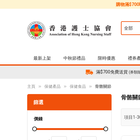
購物滿$70
最新上架
中秋節禮品
限時優惠
禮券
滿$700免費送貨
(券類
主頁
保健產品
保健食品
骨骼關節
骨骼關
篩選
項目
1
-
3
價錢