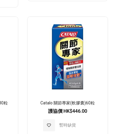
至
願
望
清
單
方30粒
Catalo 關節專家(軟膠囊)60粒
護協價
HK$446.00
加
暫時缺貨