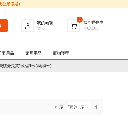
日及公眾假期）
0
我的購物車
我的帳號
HK$0.00
登入
母嬰用品
家居用品
寵物護理
費積分獎賞1蚊儲1分
(券類除外)
設
排序
置
降
序