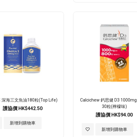
至
願
望
清
單
深海三文魚油180粒(Top Life)
Calcichew 鈣思健 D3 1000mg 
30粒(檸檬味)
護協價
HK$442.50
護協價
HK$94.00
新增到購物車
加
新增到購物車