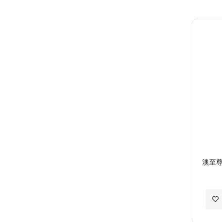
至
願
望
清
單
澳至尊 
加
入