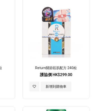
順
序
粒
Return關節筋肌配方 240粒
護協價
HK$299.00
加
新增到購物車
入
至