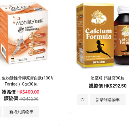
願
望
清
單
 生物活性骨膠原蛋白肽(100%
澳至尊 鈣健寶90粒
Fortigel)10gx30包
護協價
HK$292.50
護協價
HK$400.00
護協價
HK$432.00
加
新增到購物車
入
新增到購物車
至