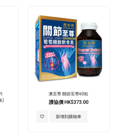
願
望
清
單
鈣片
澳至尊 關節至尊60粒
味)
護協價
HK$373.00
加
新增到購物車
入