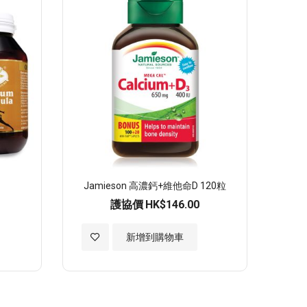
願
望
清
單
Jamieson 高濃鈣+維他命D 120粒
護協價
HK$146.00
加
新增到購物車
入
至