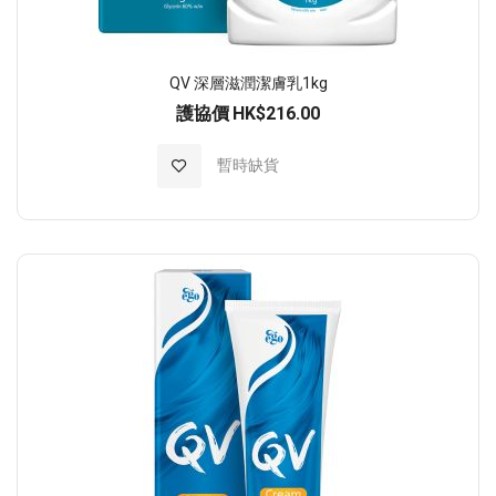
QV 深層滋潤潔膚乳1kg
護協價
HK$216.00
加入至願望清單
暫時缺貨