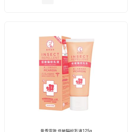
曼秀雷敦 低敏驅蚊乳液125g