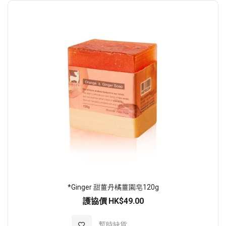
*Ginger 甜薑丹橘薑園皂120g
護協價
HK$49.00
加入至願望清單
暫時缺貨