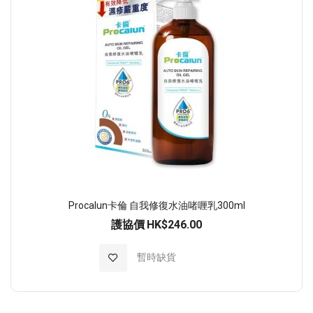
Procalun卡倫 自我修復水油啫喱乳300ml
護協價
HK$246.00
加入至願望清單
暫時缺貨