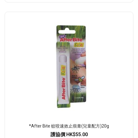
*After Bite 蚊咬速效止痕膏(兒童配方)20g
護協價
HK$55.00