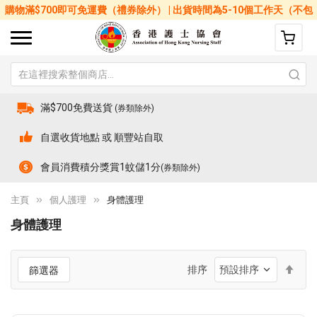
購物滿$700即可免運費（禮券除外） | 出貨時間為5-10個工作天（不包
括星期六、日及公眾假期）
滿$700免費送貨
(券類除外)
自選收貨地點 或 順豐站自取
會員消費積分獎賞1蚊儲1分
(券類除外)
主頁
個人護理
身體護理
身體護理
設
排序
篩選器
置
降
序