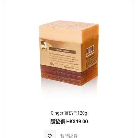
順
序
Ginger 薑奶皂120g
護協價
HK$49.00
加入至願望清單
暫時缺貨