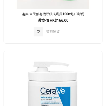
趣樂 全天然有機紓緩痕癢露100ml(加強版)
護協價
HK$166.00
加入至願望清單
暫時缺貨