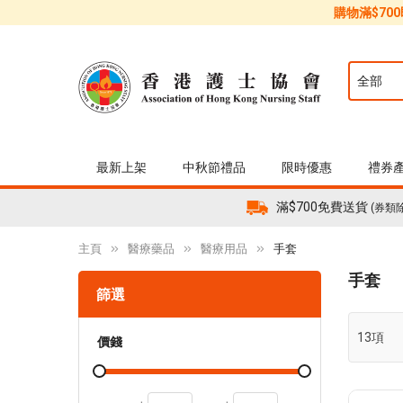
購物滿$70
最新上架
中秋節禮品
限時優惠
禮券
滿$700免費送貨
(券類
主頁
醫療藥品
醫療用品
手套
手套
篩選
13
項
價錢