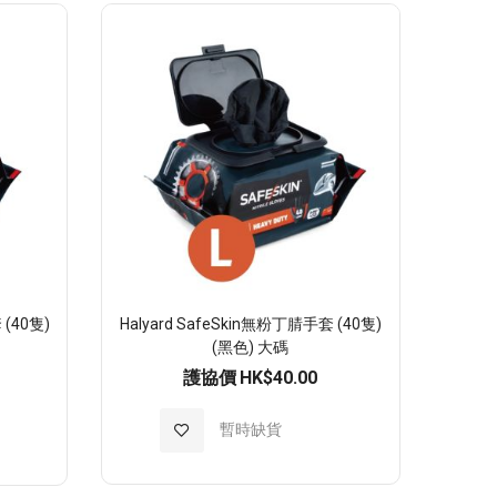
至
願
望
清
單
 (40隻)
Halyard SafeSkin無粉丁腈手套 (40隻)
(黑色) 大碼
護協價
HK$40.00
加
暫時缺貨
入