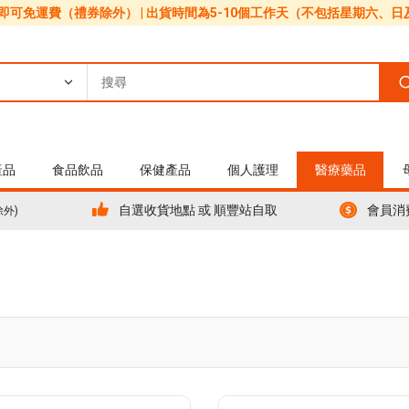
0即可免運費（禮券除外） | 出貨時間為5-10個工作天（不包括星期六、
產品
食品飲品
保健產品
個人護理
醫療藥品
自選收貨地點 或 順豐站自取
會員消
除外)