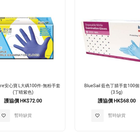
 Care安心寶 L大碼100件-無粉手套
BlueSail 藍色丁腈手套100
(丁晴紫色)
(3.5g)
護協價
HK$72.00
護協價
HK$68.00
加
暫時缺貨
加
暫時缺貨
入
入