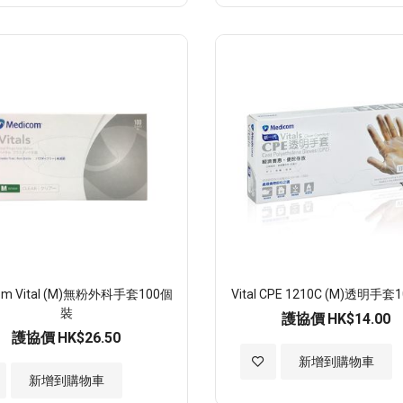
至
願
望
清
單
om Vital (M)無粉外科手套100個
Vital CPE 1210C (M)透明手
裝
護協價
HK$14.00
護協價
HK$26.50
加
新增到購物車
新增到購物車
入