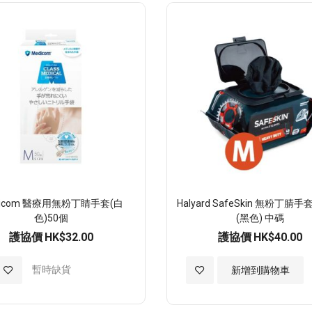
至
至
願
願
望
望
清
清
單
單
dicom 醫療用無粉丁睛手套(白
Halyard SafeSkin 無粉丁腈手套
色)50個
(黑色) 中碼
護協價
HK$32.00
護協價
HK$40.00
加
暫時缺貨
加
新增到購物車
入
入