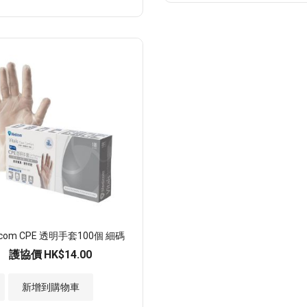
至
願
望
清
單
icom CPE 透明手套100個 細碼
護協價
HK$14.00
新增到購物車