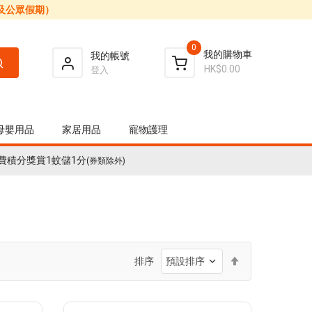
日及公眾假期）
0
我的購物車
我的帳號
HK$0.00
登入
母嬰用品
家居用品
寵物護理
費積分獎賞1蚊儲1分
(券類除外)
設
排序
置
降
序