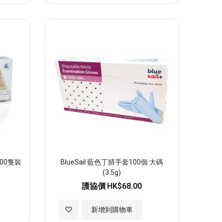
至
願
望
清
單
套100隻裝
BlueSail 藍色丁腈手套100個 大碼
(3.5g)
護協價
HK$68.00
加
新增到購物車