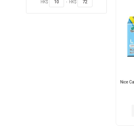
HK$
-
HK$
Nice