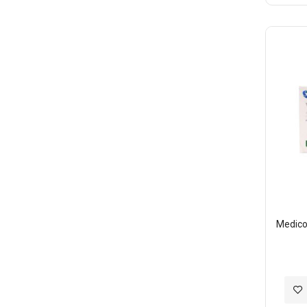
至
願
望
清
單
Medic
加