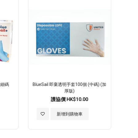
順
序
個 細碼
BlueSail 即棄透明手套100個 (中碼) (加
厚版)
護協價
HK$10.00
加
新增到購物車
入