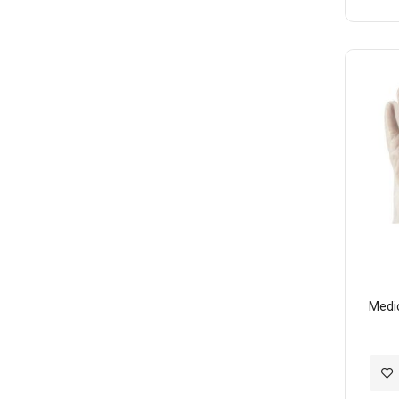
入
至
願
望
清
單
Med
加