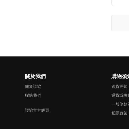
入
至
願
望
清
單
關於我們
購物須
關於護協
送貨需知
聯絡我們
退貨或換
一般條款
護協官方網頁
私隱政策