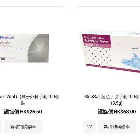
至
至
願
願
望
望
清
清
單
單
com Vital (L)無粉外科手套100個
BlueSail 藍色丁腈手套100
裝
(3.5g)
護協價
HK$26.50
護協價
HK$68.00
加
新增到購物車
新增到購物車
入