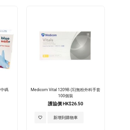
至
願
望
清
單
個 中碼
Medicom Vital 1209B (S)無粉外科手套
100個裝
護協價
HK$26.50
加
新增到購物車
入