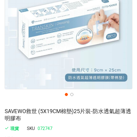
images
im
gallery
ga
SAVEWO救世 (5X19CM棉墊)25片裝-防水透氣超薄透
明膠布
現貨
SKU
072747