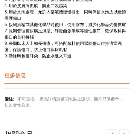
4. 用於皮膚病抓痕，防止二次感染
5. 用於水泡處理，允許內部液體慢慢排出，同時保留水泡皮以繼續
保護傷口
6. 接觸酒精或其他化學品時使用，使用膠布可減少化學品灼傷皮膚
7. 長期管理糖尿病足潰瘍、靜脈曲張潰瘍等慢性傷口，確保敷料與
傷口的良好接觸
8. 長期臥床人士如長褥瘡，可搭配敷料使用幫助傷口維持適當濕
度，保護傷口，防止傷口與床粘黏
9. 游泳時包覆耳朵，防止水進入耳道
更多信息
更
不可退換。 產品詳情請參閱包裝上說明。圖片只供參考，一
多
切以實物為準。
信
息