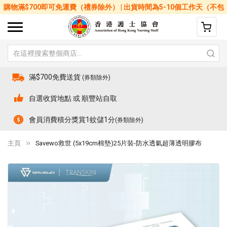
購物滿$700即可免運費（禮券除外） | 出貨時間為5-10個工作天（不包
括星期六、日及公眾假期）
滿$700免費送貨
(券類除外)
自選收貨地點 或 順豐站自取
會員消費積分獎賞1蚊儲1分
(券類除外)
主頁
Savewo救世 (5x19cm棉墊)25片裝-防水透氣超薄透明膠布
Skip
Sk
to
to
the
th
end
be
of
of
the
th