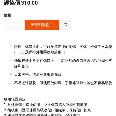
護協價
310.00
數量
新增到購物車
護理、傷口止血，可施於清潔後的割傷、擦傷、燙傷等日常傷
口，以及保持外用藥物敷於傷口
低敏棉墊不會黏在傷口上，允許正常的傷口癒合過程並減少疼
痛和創傷
日常洗手、洗澡不會影響傷口
不易捲邊鬆脫，即使用於腳踝、手指等關節位置也不容易鬆脫
應用場景廣泛:
1. 意外割傷手指後使用，防止傷口擴大並減少刺痛感
2. 術後傷口護理使用能吸收傷口組織液，保持傷口乾爽
3. 跑步或穿高跟鞋時用於腳趾或腳跟，保護傷口