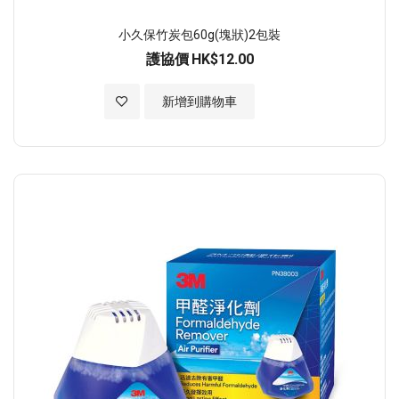
小久保竹炭包60g(塊狀)2包裝
護協價
HK$12.00
加入至願望清單
新增到購物車