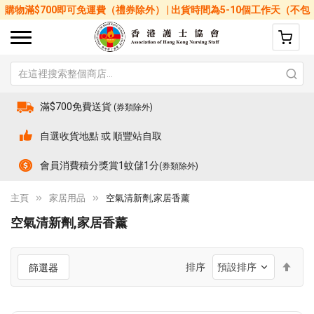
購物滿$700即可免運費（禮券除外） | 出貨時間為5-10個工作天（不包
括星期六、日及公眾假期）
滿$700免費送貨
(券類除外)
自選收貨地點 或 順豐站自取
會員消費積分獎賞1蚊儲1分
(券類除外)
主頁
家居用品
空氣清新劑,家居香薰
空氣清新劑,家居香薰
設
排序
篩選器
置
降
序