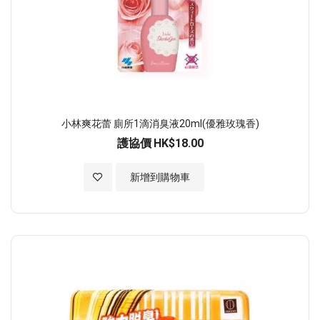
小林爽花蕾 廁所1滴消臭液20ml(優雅玫瑰香)
護協價
HK$18.00
加入至願望清單
新增到購物車