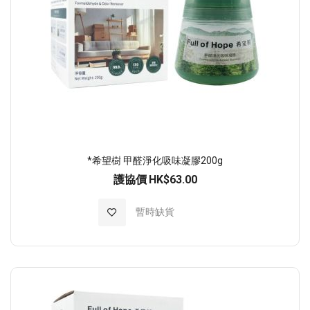
*希望樹 甲醛淨化吸味凝膠200g
護協價
HK$63.00
加入至願望清單
暫時缺貨