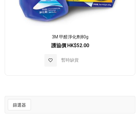
3M 甲醛淨化劑80g
護協價
HK$52.00
加入至願望清單
暫時缺貨
篩選器