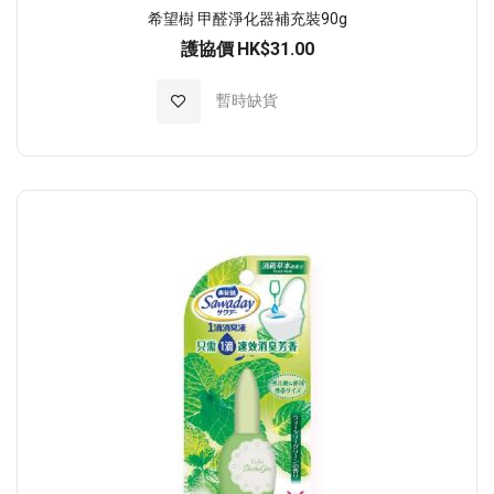
希望樹 甲醛淨化器補充裝90g
護協價
HK$31.00
加入至願望清單
暫時缺貨