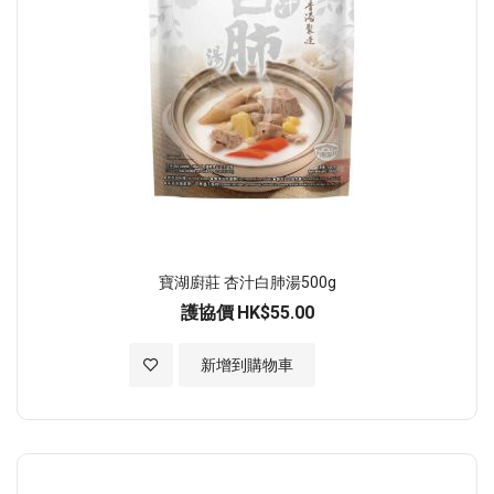
寶湖廚莊 杏汁白肺湯500g
護協價
HK$55.00
加入至願望清單
新增到購物車