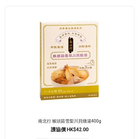
南北行 猴頭菇雪梨川貝燉湯400g
護協價
HK$42.00