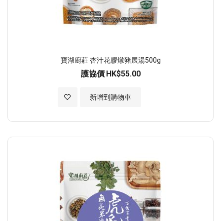
寶湖廚莊 杏汁花膠燉豬展湯500g
護協價
HK$55.00
加入至願望清單
新增到購物車