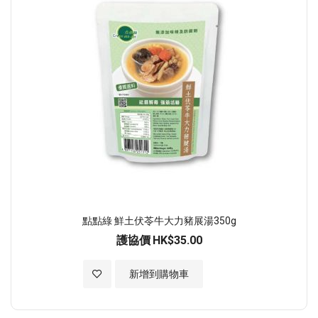
點點綠 鮮土伏苓牛大力豬展湯350g
護協價
HK$35.00
加入至願望清單
新增到購物車