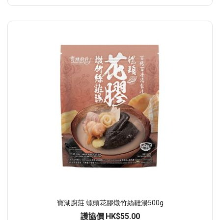
寶湖廚莊 螺頭花膠燉竹絲雞湯500g
護協價
HK$55.00