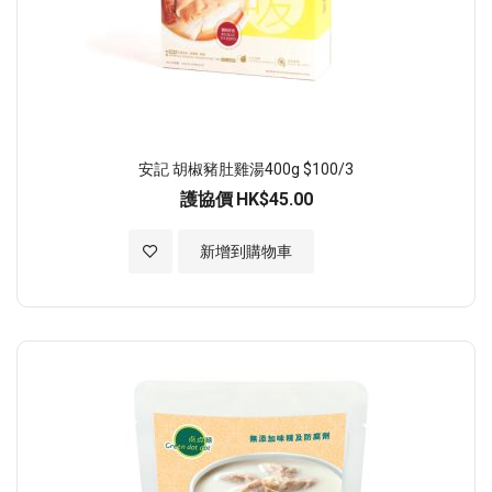
安記 胡椒豬肚雞湯400g $100/3
護協價
HK$45.00
加入至願望清單
新增到購物車