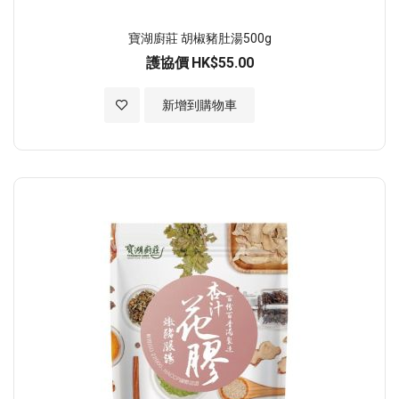
寶湖廚莊 胡椒豬肚湯500g
護協價
HK$55.00
加入至願望清單
新增到購物車