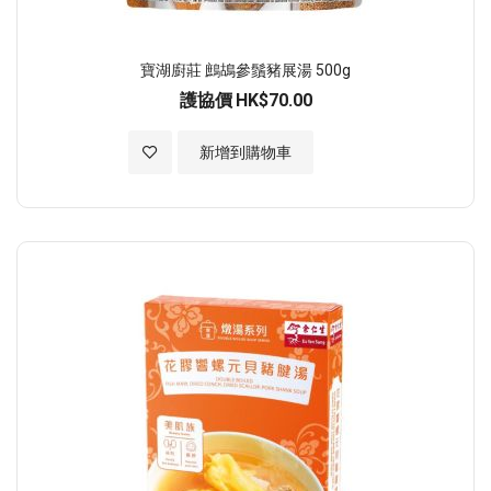
寶湖廚莊 鷓鴣參鬚豬展湯 500g
護協價
HK$70.00
加入至願望清單
新增到購物車