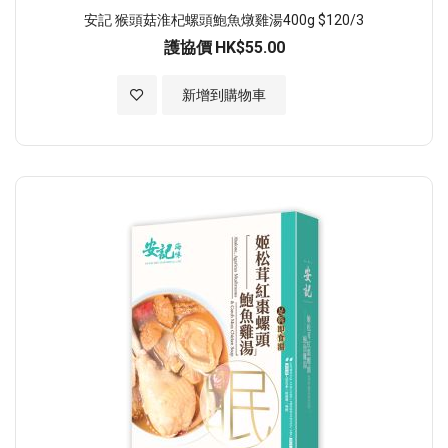
安記 猴頭菇淮杞螺頭鮑魚燉雞湯400g $120/3
護協價
HK$55.00
加入至願望清單
新增到購物車