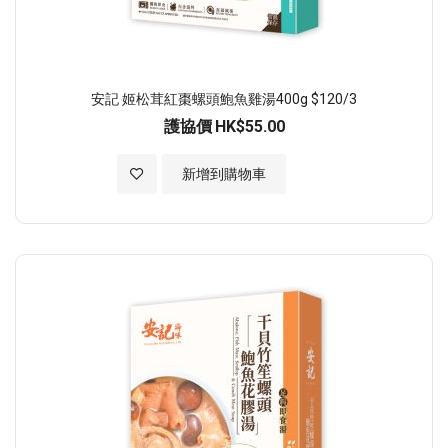
安記 姬松茸紅棗螺頭鮑魚雞湯400g $120/3
護協價
HK$55.00
加入至願望清單
新增到購物車