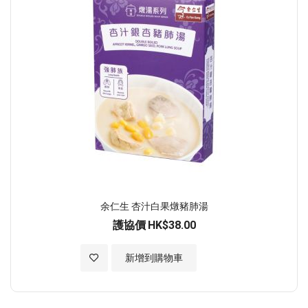
余仁生 杏汁白果燉豬肺湯
護協價
HK$38.00
加入至願望清單
新增到購物車