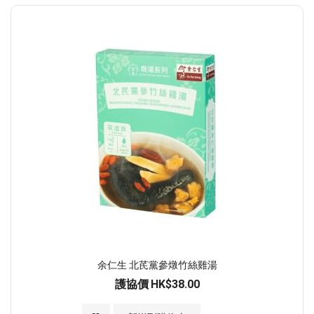
余仁生 北芪黨參燉竹絲雞湯
護協價
HK$38.00