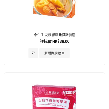
余仁生 花膠響螺元貝豬腱湯
護協價
HK$38.00
加入至願望清單
新增到購物車