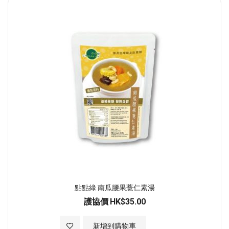
順
序
點點綠 南瓜腰果薏仁素湯
護協價
HK$35.00
加入至願望清單
新增到購物車