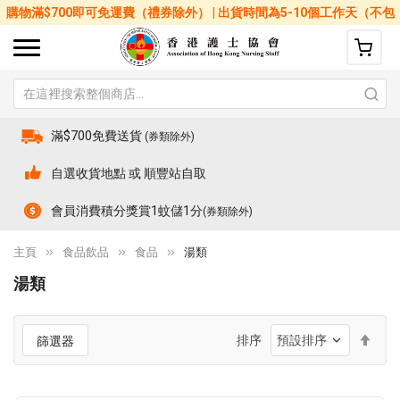
購物滿$700即可免運費（禮券除外） | 出貨時間為5-10個工作天（不包
括星期六、日及公眾假期）
滿$700免費送貨
(券類除外)
自選收貨地點 或 順豐站自取
會員消費積分獎賞1蚊儲1分
(券類除外)
主頁
食品飲品
食品
湯類
湯類
設
排序
篩選器
置
降
序