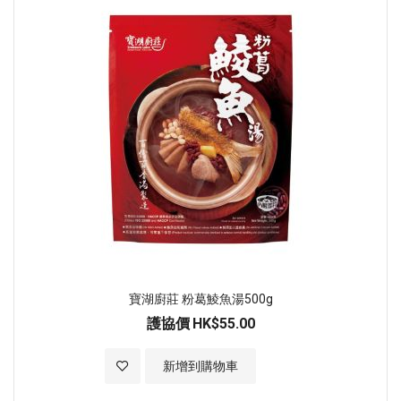
寶湖廚莊 粉葛鯪魚湯500g
護協價
HK$55.00
加入至願望清單
新增到購物車