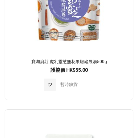
寶湖廚莊 虎乳靈芝無花果燉豬展湯500g
護協價
HK$55.00
加入至願望清單
暫時缺貨