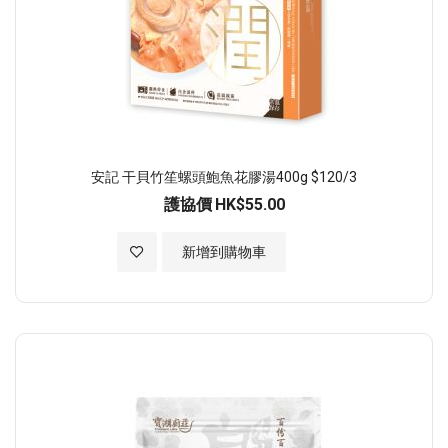
安記 干貝竹笙螺頭鮑魚花膠湯400g $120/3
護協價
HK$55.00
加入至願望清單
新增到購物車