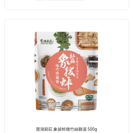
寶湖廚莊 象拔蚌燉竹絲雞湯 500g