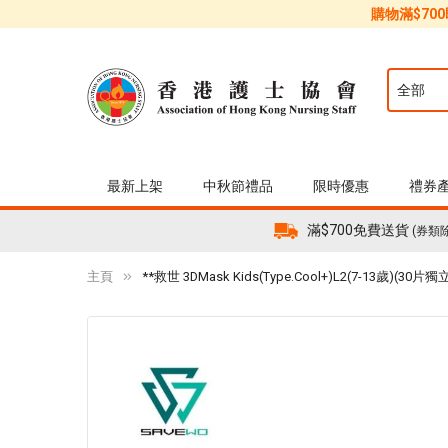
購物滿$70
最新上架
中秋節禮品
限時優惠
禮券
滿$700免費送貨
(券類
主頁
**救世 3DMask Kids(Type.Cool+)L2(7-13歲)(30片
Skip
to
the
end
of
the