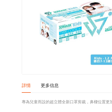
images
gallery
詳情
更多信息
專為兒童而設的超立體全新口罩剪裁，鼻樑位置更