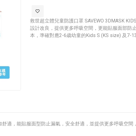
images
gallery
救世超立體兒童防護口罩 SAVEWO 3DMASK 
設計改良，提供更多呼吸空間，更能貼服面部防
本，準確對應2-6歳幼童的Kids S (KS size) 及7-13歲
加舒適，能貼服面型防止漏氣，安全舒適，並提供更多呼吸空間