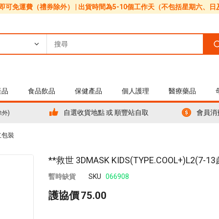
0即可免運費（禮券除外） | 出貨時間為5-10個工作天（不包括星期六、
產品
食品飲品
保健產品
個人護理
醫療藥品
自選收貨地點 或 順豐站自取
會員消
除外)
獨立包裝
Skip
**救世 3DMASK KIDS(TYPE.COOL+)L2(7
to
暫時缺貨
SKU
066908
the
beginning
護協價
75.00
of
the