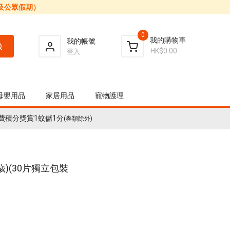
日及公眾假期）
0
我的購物車
我的帳號
HK$0.00
登入
母嬰用品
家居用品
寵物護理
費積分獎賞1蚊儲1分
(券類除外)
-13歲)(30片獨立包裝