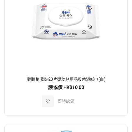
順順兒 蓋裝20片嬰幼兒用品殺菌濕紙巾(白)
護協價
HK$10.00
加入至願望清單
暫時缺貨