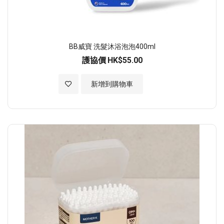
BB威寶 洗髮沐浴泡泡400ml
護協價
HK$55.00
加入至願望清單
新增到購物車