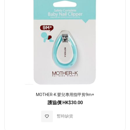
MOTHER-K 嬰兒專用指甲剪9m+
護協價
HK$30.00
加入至願望清單
暫時缺貨