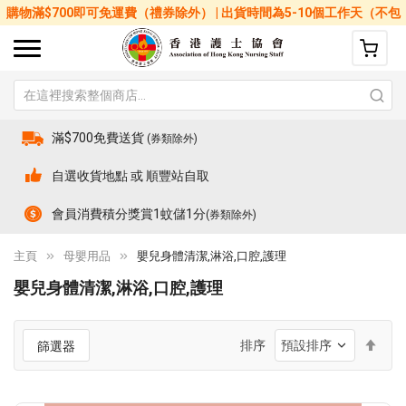
購物滿$700即可免運費（禮券除外） | 出貨時間為5-10個工作天（不包
括星期六、日及公眾假期）
滿$700免費送貨
(券類除外)
自選收貨地點 或 順豐站自取
會員消費積分獎賞1蚊儲1分
(券類除外)
主頁
母嬰用品
嬰兒身體清潔,淋浴,口腔,護理
嬰兒身體清潔,淋浴,口腔,護理
設
排序
篩選器
置
降
序