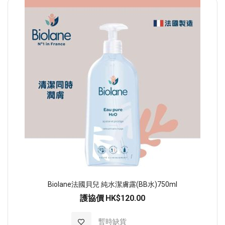
順
序
Biolane法國貝兒 純水潔膚露(BB水)750ml
護協價
HK$120.00
加入至願望清單
暫時缺貨