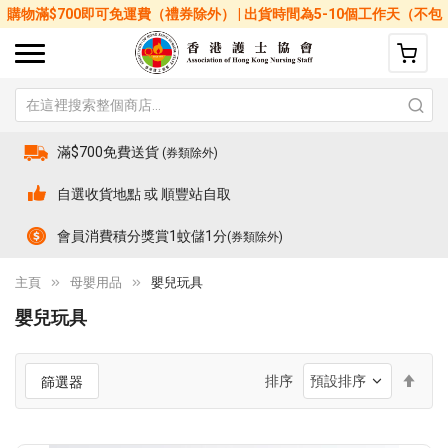
購物滿$700即可免運費（禮券除外） | 出貨時間為5-10個工作天（不包
括星期六、日及公眾假期）
滿$700免費送貨
(券類除外)
自選收貨地點 或 順豐站自取
會員消費積分獎賞1蚊儲1分
(券類除外)
主頁
母嬰用品
嬰兒玩具
嬰兒玩具
設
排序
篩選器
置
降
序