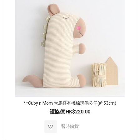
**Cuby n Mom 大馬仔有機棉玩偶公仔(約53cm)
護協價
HK$220.00
加入至願望清單
暫時缺貨