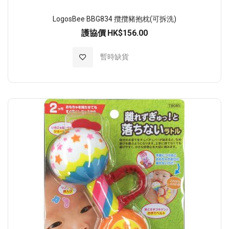
LogosBee BBG834 攬攬豬抱枕(可拆洗)
護協價
HK$156.00
加入至願望清單
暫時缺貨