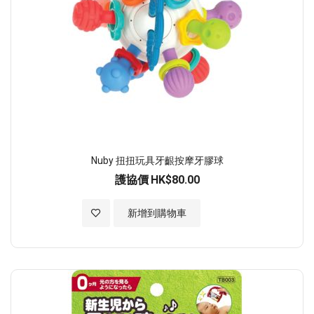
Nuby 扭扭玩具牙齦按摩牙膠球
護協價
HK$80.00
加入至願望清單
新增到購物車