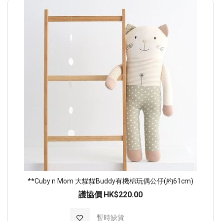
順
序
**Cuby n Mom 大貓貓Buddy有機棉玩偶公仔(約61cm)
護協價
HK$220.00
加入至願望清單
暫時缺貨