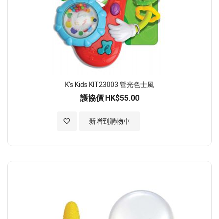
K's Kids KIT23003 營光色士風
護協價
HK$55.00
加入至願望清單
新增到購物車