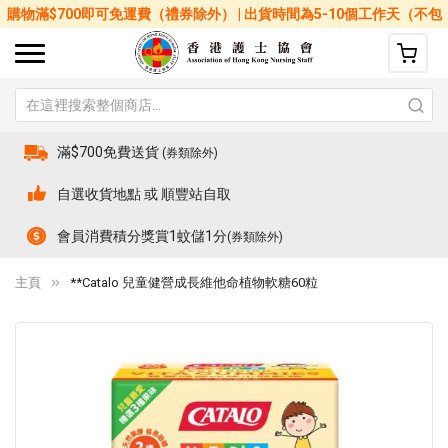
購物滿$700即可免運費（禮券除外） | 出貨時間為5-10個工作天（不包
括星期六、日及公眾假期）
滿$700免費送貨
(券類除外)
自選收貨地點 或 順豐站自取
會員消費積分獎賞1蚊儲1分
(券類除外)
主頁
**Catalo 兒童健營成長維他命植物軟糖60粒
Skip
Sk
to
to
the
th
end
be
of
of
the
th