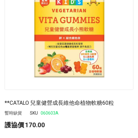
images
im
gallery
ga
**CATALO 兒童健營成長維他命植物軟糖60粒
暫時缺貨
SKU
060603A
護協價
170.00