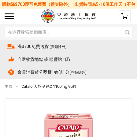
購物滿$700即可免運費（禮券除外） | 出貨時間為5-10個工作天（不包
括星期六、日及公眾假期）
滿$700免費送貨
(券類除外)
自選收貨地點 或 順豐站自取
會員消費積分獎賞1蚊儲1分
(券類除外)
主頁
Catalo 天然孕鈣C 1100mg 90粒
Skip
Sk
to
to
the
th
end
be
of
of
the
th