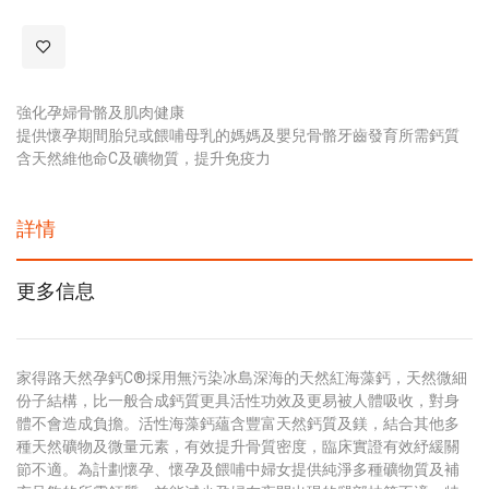
強化孕婦骨骼及肌肉健康
提供懷孕期間胎兒或餵哺母乳的媽媽及嬰兒骨骼牙齒發育所需鈣質
含天然維他命C及礦物質，提升免疫力
詳情
更多信息
家得路天然孕鈣C®採用無污染冰島深海的天然紅海藻鈣，天然微細
份子結構，比一般合成鈣質更具活性功效及更易被人體吸收，對身
體不會造成負擔。活性海藻鈣蘊含豐富天然鈣質及鎂，結合其他多
種天然礦物及微量元素，有效提升骨質密度，臨床實證有效紓緩關
節不適。為計劃懷孕、懷孕及餵哺中婦女提供純淨多種礦物質及補