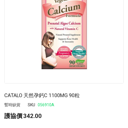
images
im
gallery
ga
CATALO 天然孕鈣C 1100MG 90粒
暫時缺貨
SKU
056910A
護協價
342.00