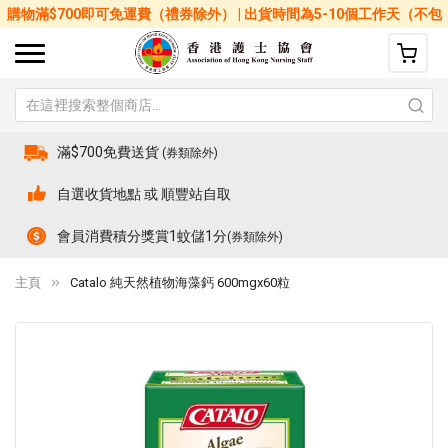
購物滿$700即可免運費（禮券除外） | 出貨時間為5-10個工作天（不包
括星期六、日及公眾假期）
滿$700免費送貨
(券類除外)
自選收貨地點 或 順豐站自取
會員消費積分獎賞1蚊儲1分
(券類除外)
主頁
Catalo 純天然植物海藻鈣 600mgx60粒
Skip
Sk
to
to
the
th
end
be
of
of
the
th