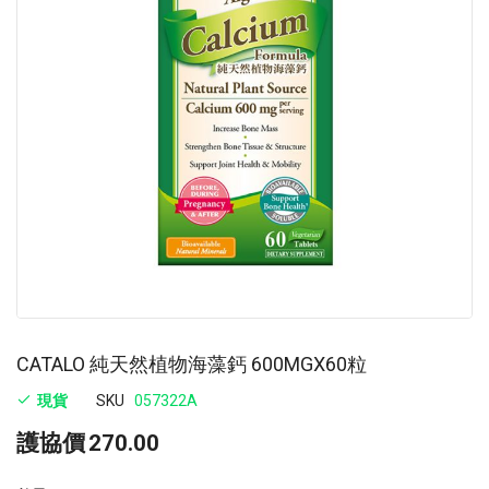
images
im
gallery
ga
CATALO 純天然植物海藻鈣 600MGX60粒
現貨
SKU
057322A
護協價
270.00