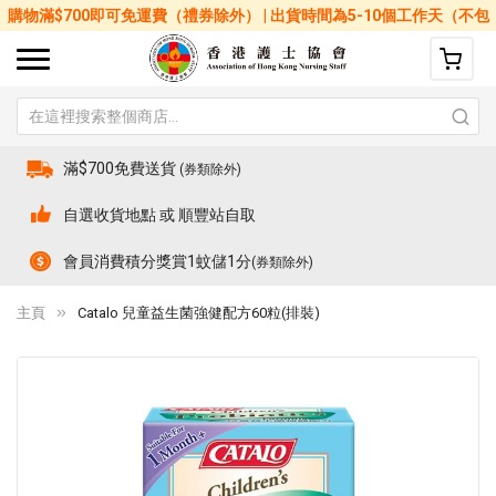
購物滿$700即可免運費（禮券除外） | 出貨時間為5-10個工作天（不包
括星期六、日及公眾假期）
滿$700免費送貨
(券類除外)
自選收貨地點 或 順豐站自取
會員消費積分獎賞1蚊儲1分
(券類除外)
主頁
Catalo 兒童益生菌強健配方60粒(排裝)
Skip
Sk
to
to
the
th
end
be
of
of
the
th