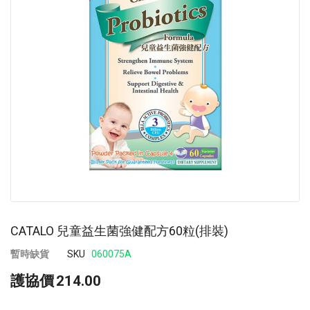
images
im
gallery
ga
CATALO 兒童益生菌強健配方60粒(排裝)
暫時缺貨
SKU
060075A
護協價
214.00