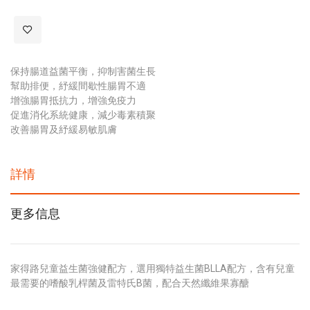
保持腸道益菌平衡，抑制害菌生長
幫助排便，紓緩間歇性腸胃不適
增強腸胃抵抗力，增強免疫力
促進消化系統健康，減少毒素積聚
改善腸胃及紓緩易敏肌膚
詳情
更多信息
家得路兒童益生菌強健配方，選用獨特益生菌BLLA配方，含有兒童
最需要的嗜酸乳桿菌及雷特氏B菌，配合天然纖維果寡醣