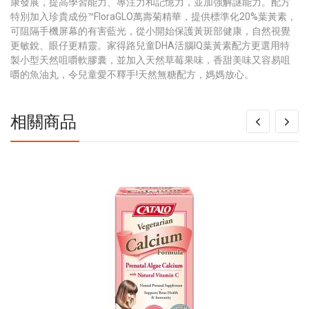
康發展，提高學習能力、專注力和記憶力，並加強解謎能力。配方
特別加入珍貴成份™FloraGLO萬壽菊精華，提供標準化20%葉黃素，
可阻隔手機屏幕的有害藍光，從小開始保護黃斑部健康，自然視覺
更敏銳、眼仔更精靈。家得路兒童DHA活腦IQ葉黃素配方更選用特
製小型天然咀嚼軟膠囊，並加入天然草莓果味，香甜美味又容易咀
嚼的魚油丸，令兒童愛不釋手!天然無糖配方，媽媽放心。
相關商品