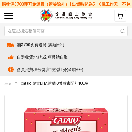
購物滿$700即可免運費（禮券除外） | 出貨時間為5-10個工作天（不包
括星期六、日及公眾假期）
滿$700免費送貨
(券類除外)
自選收貨地點 或 順豐站自取
會員消費積分獎賞1蚊儲1分
(券類除外)
主頁
Catalo 兒童DHA活腦IQ葉黃素配方100粒
Skip
Sk
to
to
the
th
end
be
of
of
the
th