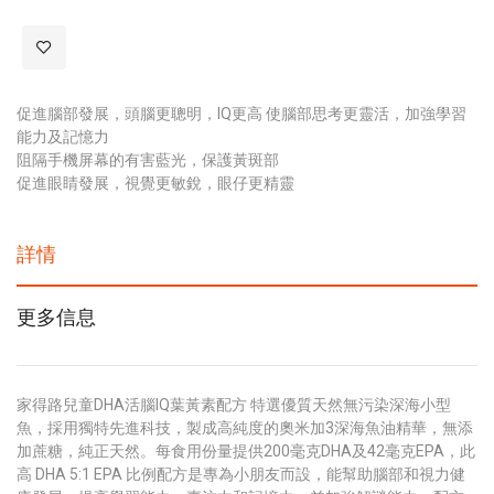
促進腦部發展，頭腦更聰明，IQ更高 使腦部思考更靈活，加強學習
能力及記憶力
阻隔手機屏幕的有害藍光，保護黃斑部
促進眼睛發展，視覺更敏銳，眼仔更精靈
詳情
更多信息
家得路兒童DHA活腦IQ葉黃素配方 特選優質天然無污染深海小型
魚，採用獨特先進科技，製成高純度的奧米加3深海魚油精華，無添
加蔗糖，純正天然。每食用份量提供200毫克DHA及42毫克EPA，此
高 DHA 5:1 EPA 比例配方是專為小朋友而設，能幫助腦部和視力健