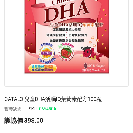
images
im
gallery
ga
CATALO 兒童DHA活腦IQ葉黃素配方100粒
暫時缺貨
SKU
065480A
護協價
398.00