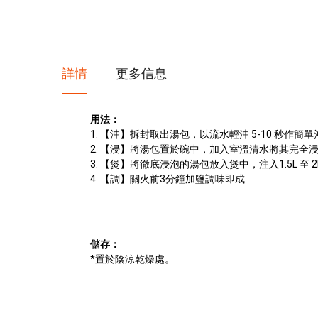
詳情
更多信息
用法：
1. 【沖】拆封取出湯包，以流水輕沖 5-10 秒作簡單
2. 【浸】將湯包置於碗中，加入室溫清水將其完全
3. 【煲】將徹底浸泡的湯包放入煲中，注入1.5L 至 2L 
4. 【調】關火前3分鐘加鹽調味即成
儲存：
*置於陰涼乾燥處。