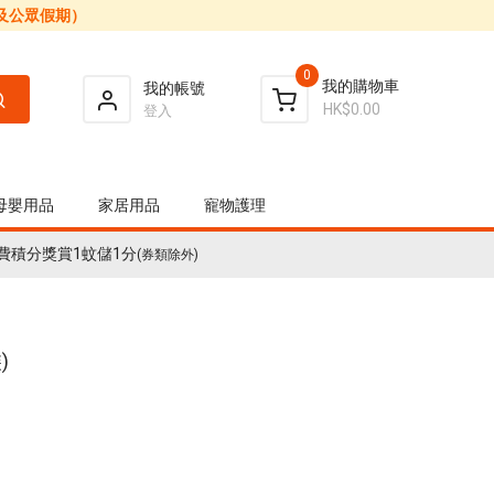
日及公眾假期）
0
我的購物車
我的帳號
HK$0.00
登入
母嬰用品
家居用品
寵物護理
費積分獎賞1蚊儲1分
(券類除外)
)