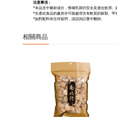
注意事項：
*本品含中藥材成分，惟哺乳期仍安全及適合飲用。
*生產此食品的廠房亦可能處理含有麩質的穀類、甲
*如對配料有任何疑問，請諮詢註冊中醫師。
相關商品