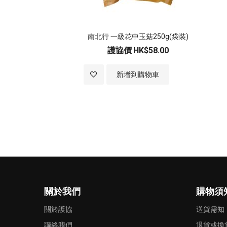
南北行 一級花中玉菇250g(袋裝)
護協價
HK$58.00
加
新增到購物車
入
至
願
望
清
關於我們
購物須
單
關於護協
送貨需知
聯絡我們
退貨或換