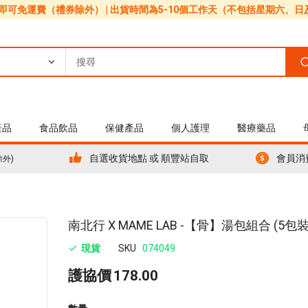
0即可免運費（禮券除外） | 出貨時間為5-10個工作天（不包括星期六、
產品
食品飲品
保健產品
個人護理
醫療藥品
自選收貨地點 或 順豐站自取
會員消
除外)
Skip
南北行 X MAME LAB -【骨】湯包組合 (5包裝
to
現貨
SKU
074049
the
beginning
護協價
178.00
of
the