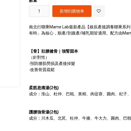
數量
images
gallery
新增到購物車
南北行聯乘Mame Lab最新產品【娘辰產後調養聯乘系
有時」為核心，順產/剖腹產/哺乳期皆適用。配方由Mam
【骨】壯腰健骨｜強腎固本
（針對性）
‧預防腰肌勞損及產後掉髮
‧改善骨質疏鬆
柔筋息痛湯(2包)
成分：淮山、杜仲、巴戟、黃精、肉蓯蓉、圓肉、杞子
護腰強骨湯(2包)
成分：川木瓜、北芪、杜仲、牛膝、牛大力、圓肉、巴