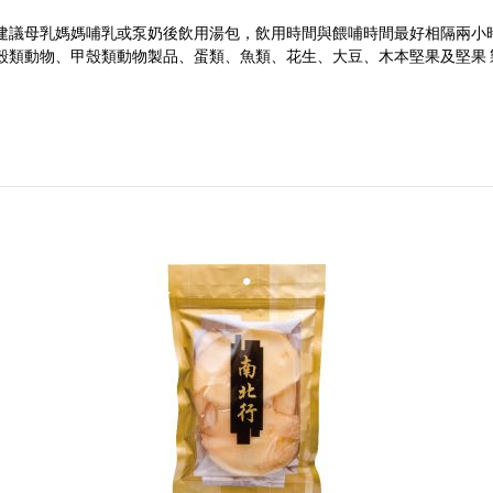
建議母乳媽媽哺乳或泵奶後飲用湯包，飲用時間與餵哺時間最好相隔兩小
殼類動物、甲殼類動物製品、蛋類、魚類、花生、大豆、木本堅果及堅果