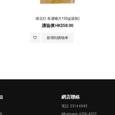
南北行 有邊螺片150g(袋裝)
護協價
HK$58.00
加
新增到購物車
入
至
願
望
清
知
網店聯絡
單
電話: 2314 6943
貨
Whatsapp:
6206 4323