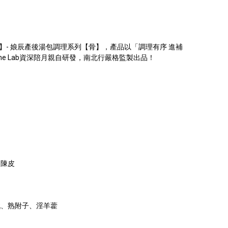
列】- 娘辰產後湯包調理系列【骨】，產品以「調理有序 進補
e Lab資深陪月親自研發，南北行嚴格監製出品！
、陳皮
戟、熟附子、淫羊藿