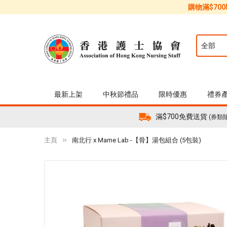
購物滿$70
最新上架
中秋節禮品
限時優惠
禮券
滿$700免費送貨
(券類
主頁
南北行 x Mame Lab -【骨】湯包組合 (5包裝)
Skip
to
the
end
of
the