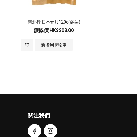
南北行 日本元貝120g(袋裝)
護協價
HK$208.00
加
新增到購物車
入
至
願
望
清
關注我們
單