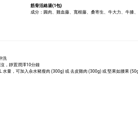
筋骨活絡湯(1包)
成分：圓肉、雞血藤、寬根藤、桑寄生、牛大力、牛膝
沖洗
浸沒，靜置潤澤10分鐘
水量，可加入汆水豬瘦肉 (300g) 或 去皮雞肉 (300g) 或 堅果如腰果 (50