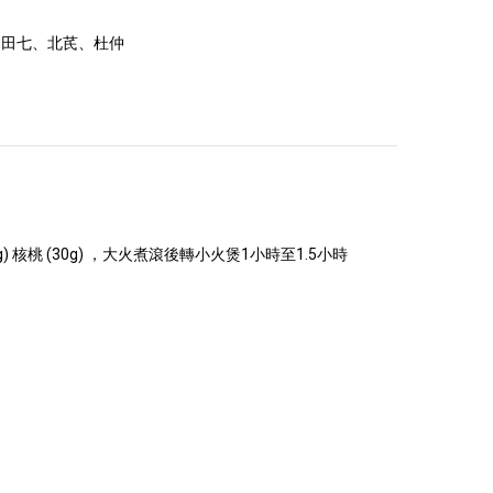
、田七、北芪、杜仲
g) 核桃 (30g) ，大火煮滾後轉小火煲1小時至1.5小時