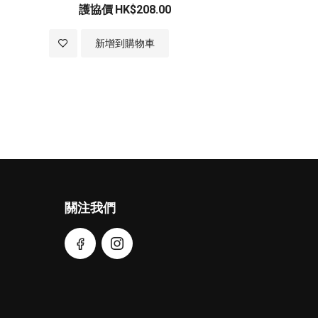
護協價
HK$208.00
加
新增到購物車
入
至
願
望
清
關注我們
單