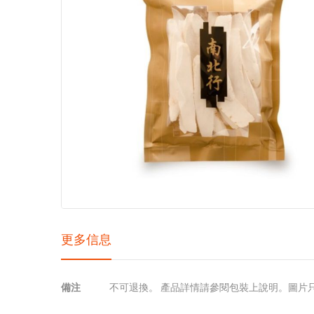
images
gallery
更多信息
更
備注
不可退換。 產品詳情請參閱包裝上說明。圖片
多
信