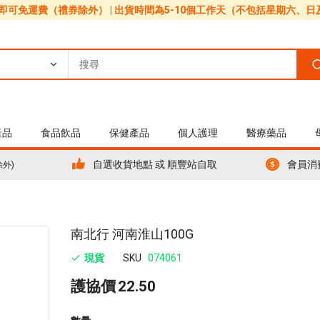
0即可免運費（禮券除外） | 出貨時間為5-10個工作天（不包括星期六、
產品
食品飲品
保健產品
個人護理
醫療藥品
自選收貨地點 或 順豐站自取
會員消
除外)
Skip
南北行 河南淮山100G
to
現貨
SKU
074061
the
beginning
護協價
22.50
of
the