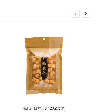
南北行 日本元貝120g(袋裝)