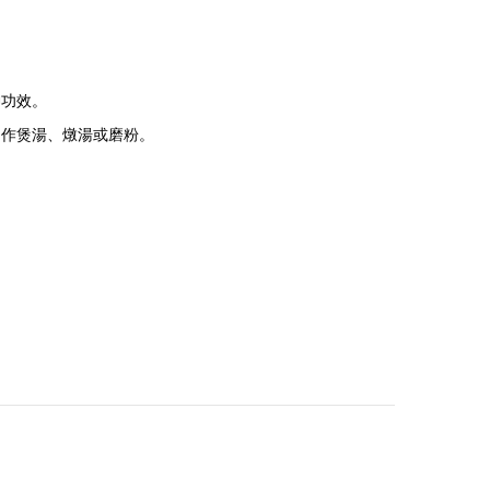
神功效。
用作煲湯、燉湯或磨粉。