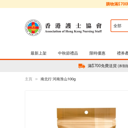
購物滿$70
最新上架
中秋節禮品
限時優惠
禮券
滿$700免費送貨
(券類
主頁
南北行 河南淮山100g
Skip
to
the
end
of
the