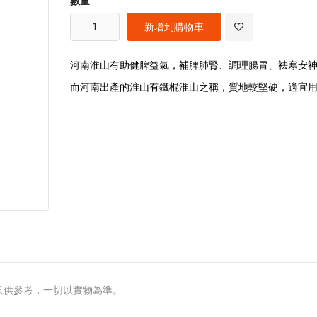
數量
images
gallery
新增到購物車
河南淮山有助健脾益氣，補脾肺腎、調理腸胃、祛寒安
而河南出產的淮山有鐵棍淮山之稱，質地較堅硬，適宜
只供參考，一切以實物為準。