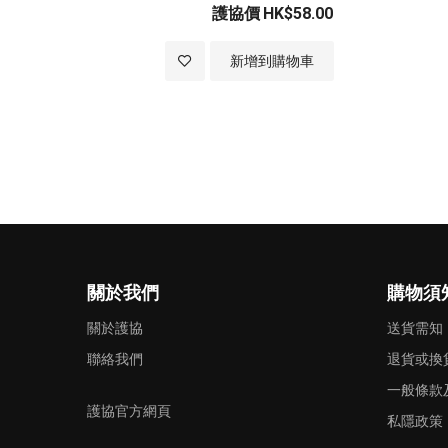
護協價
HK$58.00
加
新增到購物車
入
至
願
望
清
關於我們
購物須
單
關於護協
送貨需知
聯絡我們
退貨或換
一般條款
護協官方網頁
私隱政策