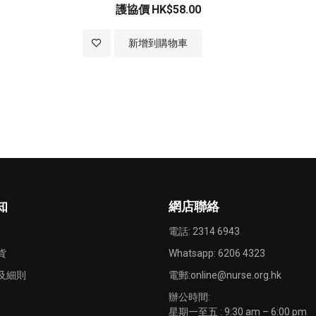
護協價
HK$58.00
加
新增到購物車
入
至
願
望
清
知
網店聯絡
單
電話: 2314 6943
貨
Whatsapp:
6206 4323
及細則
電郵:
online@nurse.org.hk
辦公時間:
星期一至五 : 9:30 am – 6:00 pm