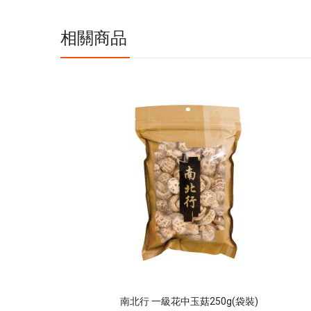
息
相關商品
南北行 一級花中玉菇250g(袋裝)