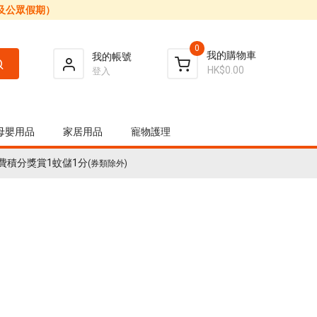
日及公眾假期）
0
我的購物車
我的帳號
HK$0.00
登入
母嬰用品
家居用品
寵物護理
費積分獎賞1蚊儲1分
(券類除外)