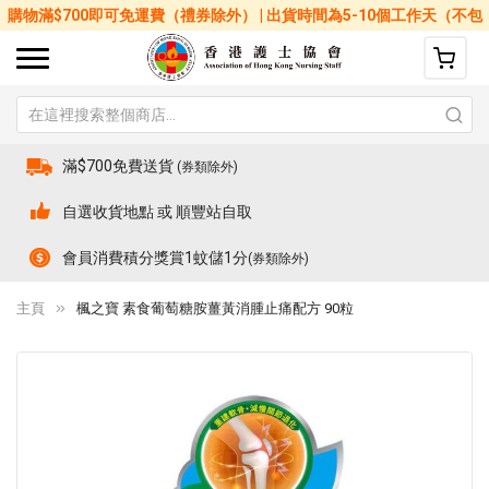
購物滿$700即可免運費（禮券除外） | 出貨時間為5-10個工作天（不包
括星期六、日及公眾假期）
滿$700免費送貨
(券類除外)
自選收貨地點 或 順豐站自取
會員消費積分獎賞1蚊儲1分
(券類除外)
主頁
楓之寶 素食葡萄糖胺薑黃消腫止痛配方 90粒
Skip
Sk
to
to
the
th
end
be
of
of
the
th