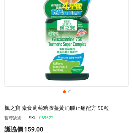
images
im
gallery
ga
楓之寶 素食葡萄糖胺薑黃消腫止痛配方 90粒
暫時缺貨
SKU
069622
護協價
159.00