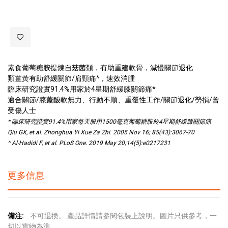
素食葡萄糖胺提煉自菇菌類，有助重建軟骨，減慢關節退化
類薑黃有助舒緩關節/肩頸痛^，速效消腫
臨床研究證實91.4%用家於4星期舒緩膝關節痛*
適合關節/膝蓋酸軟無力、行動不順、重覆性工作/關節退化/勞損/曾
受傷人士
* 臨床研究證實91.4%用家每天服用1500毫克葡萄糖胺於4星期舒緩膝關節痛
Qiu GX, et al. Zhonghua Yi Xue Za Zhi. 2005 Nov 16; 85(43):3067-70
^ Al-Hadidi F, et al. PLoS One. 2019 May 20;14(5):e0217231
更多信息
更
不可退換。 產品詳情請參閱包裝上說明。圖片只供參考，一
多
切以實物為準。