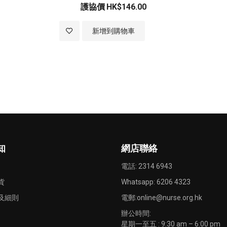
護協價
HK$146.00
加
新增到購物車
入
至
願
望
清
知
網店聯絡
單
電話: 2314 6943
貨
Whatsapp:
6206 4323
及細則
電郵:
online@nurse.org.hk
辦公時間:
星期一至五 : 9:30 am – 6:00 pm