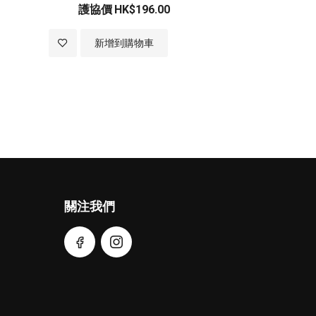
護協價
HK$196.00
加
新增到購物車
入
至
願
望
清
關注我們
單