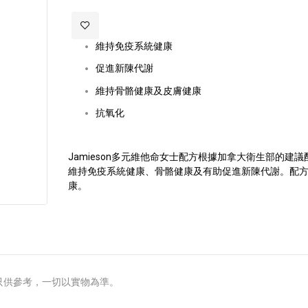
images
gallery
維持免疫系統健康
促進新陳代謝
維持骨骼健康及皮膚健康
抗氧化
Jamieson多元維他命女士配方根據加拿大衛生部的
維持免疫系統健康、骨骼健康及有助促進新陳代謝。配
康。
只供參考，一切以實物為準。