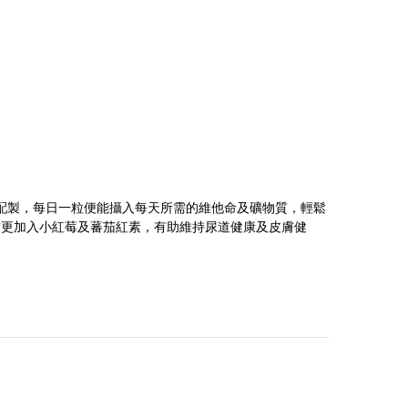
建議配製，每日一粒便能攝入每天所需的維他命及礦物質，輕鬆
方更加入小紅莓及蕃茄紅素，有助維持尿道健康及皮膚健