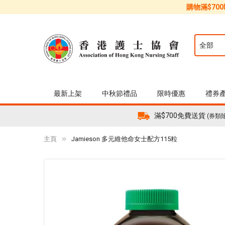
購物滿$70
最新上架
中秋節禮品
限時優惠
禮券
滿$700免費送貨
(券類
主頁
Jamieson 多元維他命女士配方115粒
Skip
to
the
end
of
the