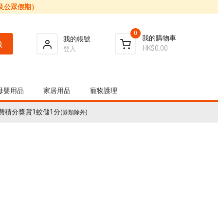
日及公眾假期）
0
我的購物車
我的帳號
HK$0.00
登入
母嬰用品
家居用品
寵物護理
費積分獎賞1蚊儲1分
(券類除外)