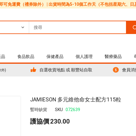
0即可免運費（禮券除外） | 出貨時間為5-10個工作天（不包括星期六、
產品
食品飲品
保健產品
個人護理
醫療藥品
自選收貨地點 或 順豐站自取
會員消
除外)
Skip
JAMIESON 多元維他命女士配方115粒
to
暫時缺貨
SKU
072639
the
beginning
護協價
230.00
of
the