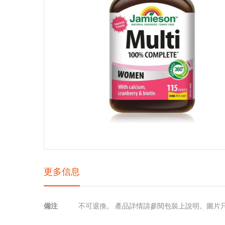
images
gallery
更多信息
更
備注
不可退換。 產品詳情請參閱包裝上說明。圖片
多
信