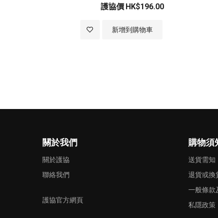
護協價
HK$196.00
加
新增到購物車
入
至
願
望
清
關於我們
購物須
單
關於護協
送貨需知
聯絡我們
退貨或換
一般條款
護協官方網頁
私隱政策