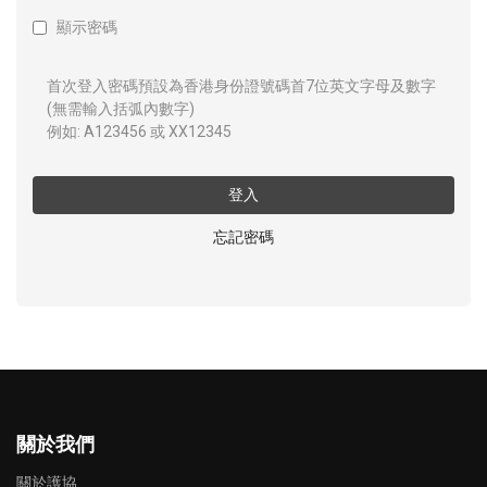
顯示密碼
首次登入密碼預設為香港身份證號碼首7位英文字母及數字
(無需輸入括弧內數字)
例如: A123456 或 XX12345
登入
忘記密碼
關於我們
關於護協