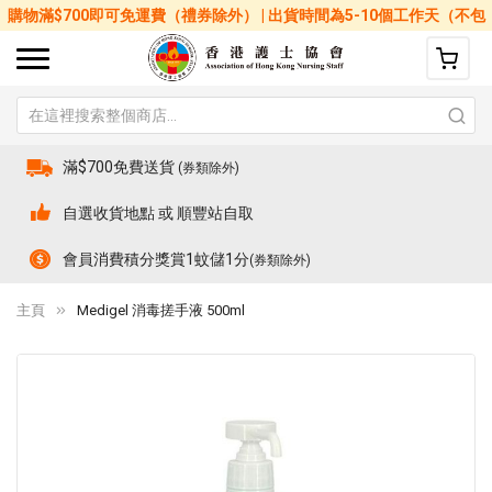
購物滿$700即可免運費（禮券除外） | 出貨時間為5-10個工作天（不包
括星期六、日及公眾假期）
滿$700免費送貨
(券類除外)
自選收貨地點 或 順豐站自取
會員消費積分獎賞1蚊儲1分
(券類除外)
主頁
Medigel 消毒搓手液 500ml
Skip
Sk
to
to
the
th
end
be
of
of
the
th