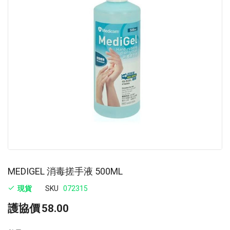
images
im
gallery
ga
MEDIGEL 消毒搓手液 500ML
現貨
SKU
072315
護協價
58.00