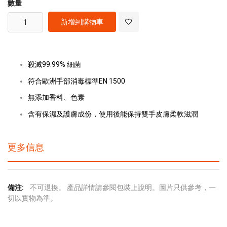
數量
新增到購物車
殺滅99.99% 細菌
符合歐洲手部消毒標準EN 1500
無添加香料、色素
含有保濕及護膚成份，使用後能保持雙手皮膚柔軟滋潤
更多信息
更
不可退換。 產品詳情請參閱包裝上說明。圖片只供參考，一
多
切以實物為準。
信
息