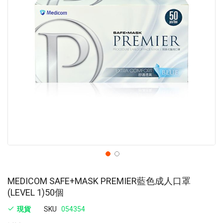
images
im
gallery
ga
MEDICOM SAFE+MASK PREMIER藍色成人口罩
(LEVEL 1)50個
現貨
SKU
054354