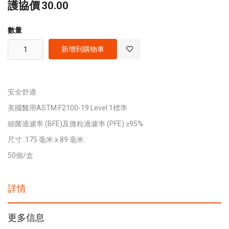
護協價
30.00
數量
新增到購物車
安全舒適
美國醫用ASTM F2100-19 Level 1標準
細菌過濾率 (BFE)及微粒過濾率 (PFE) ≥95%
尺寸: 175 毫米 x 89 毫米
50個/盒
詳情
更多信息