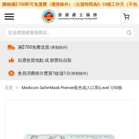
購物滿$700即可免運費（禮券除外） | 出貨時間為5-10個工作天（不包
括星期六、日及公眾假期）
滿$700免費送貨
(券類除外)
自選收貨地點 或 順豐站自取
會員消費積分獎賞1蚊儲1分
(券類除外)
主頁
Medicom Safe+Mask Premier藍色成人口罩(Level 1)50個
Skip
Sk
to
to
the
th
end
be
of
of
the
th