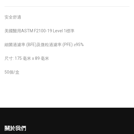
安全舒適
美國醫用ASTM F2100-19 Level 1標準
細菌過濾率 (BFE)及微粒過濾率 (PFE) ≥95%
尺寸: 175 毫米 x 89 毫米
50個/盒
關於我們