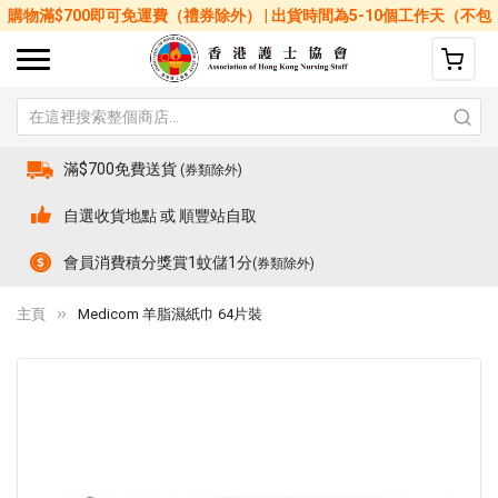
購物滿$700即可免運費（禮券除外） | 出貨時間為5-10個工作天（不包
括星期六、日及公眾假期）
滿$700免費送貨
(券類除外)
自選收貨地點 或 順豐站自取
會員消費積分獎賞1蚊儲1分
(券類除外)
主頁
Medicom 羊脂濕紙巾 64片裝
Skip
Sk
to
to
the
th
end
be
of
of
the
th