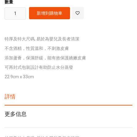
數量
新增到購物車
特厚及特大尺碼, 易於為嬰兒及長者清潔
不含酒精，性質溫和，不刺激皮膚
添加蘆薈，保濕舒緩，能有效保護嬌嫩皮膚
可再封式包裝設計有助防止水分蒸發
22.9cm x 33cm
詳情
更多信息