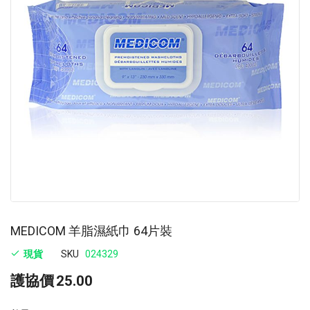
images
im
gallery
ga
MEDICOM 羊脂濕紙巾 64片裝
現貨
SKU
024329
護協價
25.00