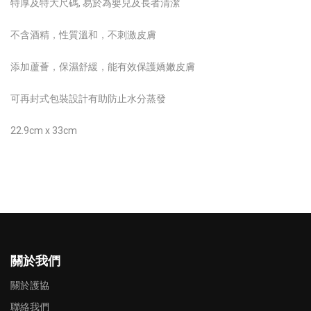
特厚及特大尺碼, 易於為嬰兒及長者清潔
不含酒精，性質溫和，不刺激皮膚
添加蘆薈，保濕舒緩，能有效保護嬌嫩皮膚
可再封式包裝設計有助防止水分蒸發
22.9cm x 33cm
關於我們
關於護協
聯絡我們