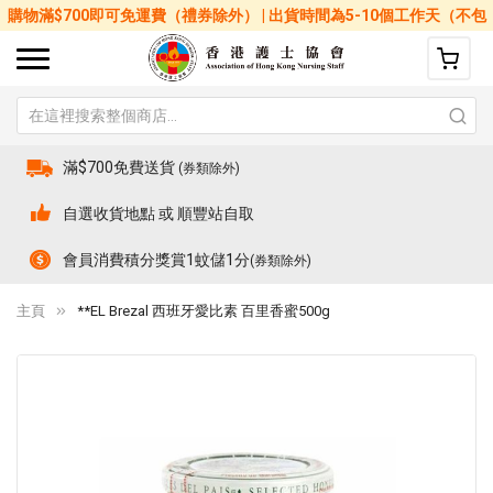
購物滿$700即可免運費（禮券除外） | 出貨時間為5-10個工作天（不包
括星期六、日及公眾假期）
滿$700免費送貨
(券類除外)
自選收貨地點 或 順豐站自取
會員消費積分獎賞1蚊儲1分
(券類除外)
主頁
**EL Brezal 西班牙愛比素 百里香蜜500g
Skip
Sk
to
to
the
th
end
be
of
of
the
th