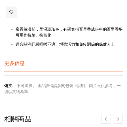
蜜香氣濃郁，呈淺琥珀色，有研究指百里香成份中的百里香酚
可用作抗菌、抗氧化
適合關注紓緩咽喉不適、增強活力和免疫調節的保健人士
更多信息
更
不可退換。 產品詳情請參閱包裝上說明。圖片只供參考，一
多
切以實物為準。
信
息
相關商品