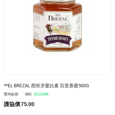
images
im
gallery
ga
**EL BREZAL 西班牙愛比素 百里香蜜500G
暫時缺貨
SKU
062038A
護協價
75.00