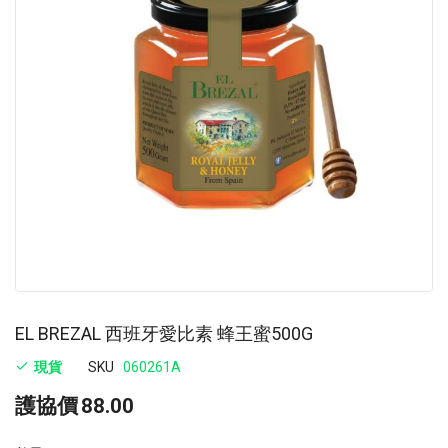
images
im
gallery
ga
EL BREZAL 西班牙愛比素 蜂王蜜500G
現貨
SKU
060261A
護協價
88.00