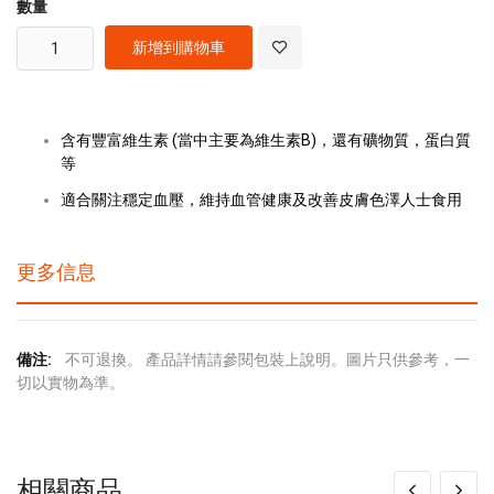
數量
新增到購物車
含有豐富維生素 (當中主要為維生素B)，還有礦物質，蛋白質
等
適合關注穩定血壓，維持血管健康及改善皮膚色澤人士食用
更多信息
更
不可退換。 產品詳情請參閱包裝上說明。圖片只供參考，一
多
切以實物為準。
信
息
相關商品