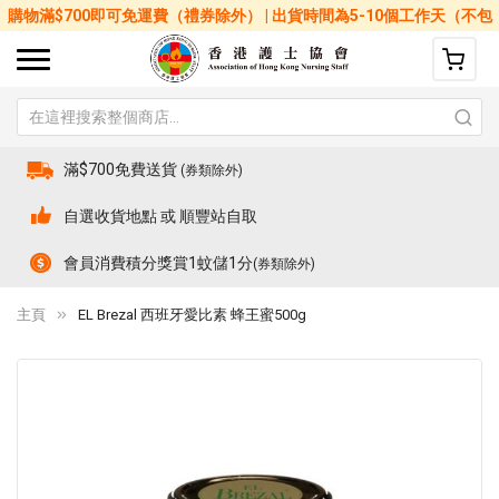
購物滿$700即可免運費（禮券除外） | 出貨時間為5-10個工作天（不包
括星期六、日及公眾假期）
滿$700免費送貨
(券類除外)
自選收貨地點 或 順豐站自取
會員消費積分獎賞1蚊儲1分
(券類除外)
主頁
EL Brezal 西班牙愛比素 蜂王蜜500g
Skip
Sk
to
to
the
th
end
be
of
of
the
th