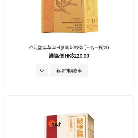
位元堂 蟲草Cs-4膠囊 50粒裝 (三合一配方)
護協價
HK$220.00
加入至願望清單
新增到購物車