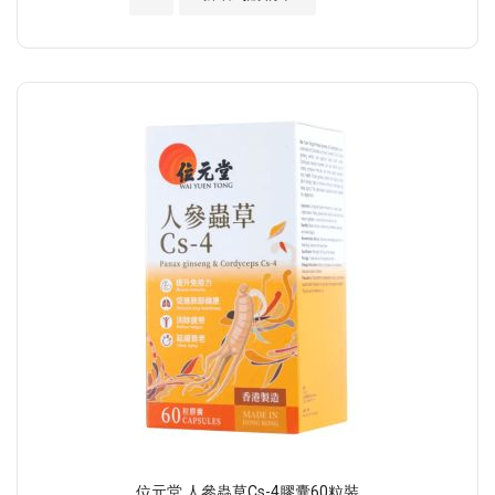
位元堂 人參蟲草Cs-4膠囊60粒裝