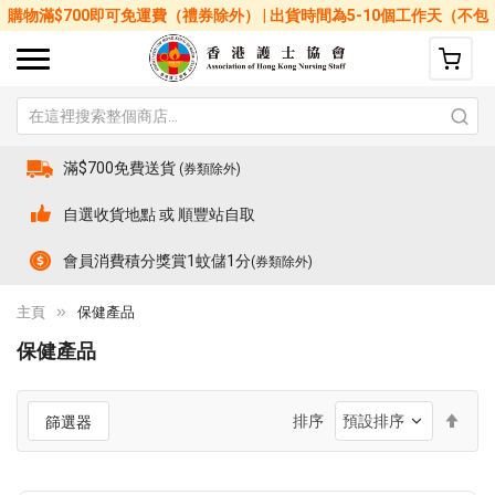
購物滿$700即可免運費（禮券除外） | 出貨時間為5-10個工作天（不包
括星期六、日及公眾假期）
滿$700免費送貨
(券類除外)
自選收貨地點 或 順豐站自取
會員消費積分獎賞1蚊儲1分
(券類除外)
主頁
保健產品
保健產品
設
排序
篩選器
置
降
序