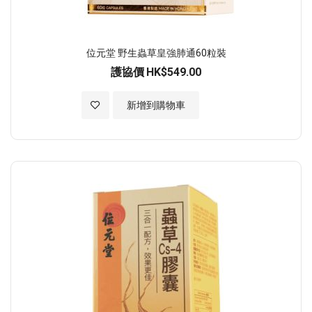
位元堂 野生蟲草皇強肺通60粒裝
護協價
HK$549.00
加入至願望清單
新增到購物車