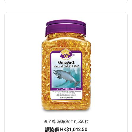
澳至尊 深海魚油丸550粒
護協價
HK$1,042.50