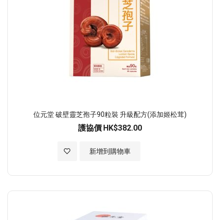
位元堂 破壁靈芝孢子90粒裝 升級配方(添加姬松茸)
護協價
HK$382.00
加入至願望清單
新增到購物車