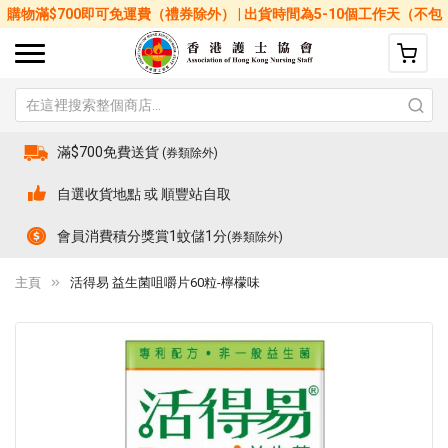
購物滿$700即可免運費（禮券除外） | 出貨時間為5-10個工作天（不包
括星期六、日及公眾假期）
滿$700免費送貨
(券類除外)
自選收貨地點 或 順豐站自取
會員消費積分獎賞1蚊儲1分
(券類除外)
主頁
活得易 益生菌咀嚼片60粒-檸檬味
Skip
Sk
to
to
the
th
end
be
of
of
the
th