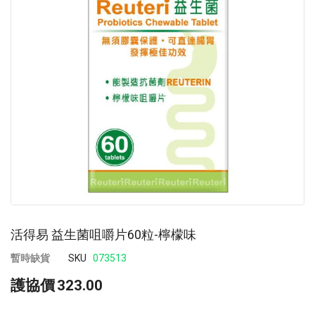
images
im
gallery
ga
活得易 益生菌咀嚼片60粒-檸檬味
暫時缺貨
SKU
073513
護協價
323.00