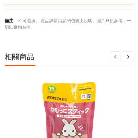
更
不可退換。 產品詳情請參閱包裝上說明。圖片只供參考，一
多
切以實物為準。
信
息
相關商品