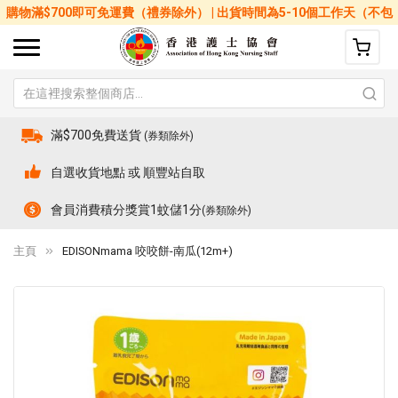
購物滿$700即可免運費（禮券除外） | 出貨時間為5-10個工作天（不包
括星期六、日及公眾假期）
滿$700免費送貨
(券類除外)
自選收貨地點 或 順豐站自取
會員消費積分獎賞1蚊儲1分
(券類除外)
主頁
EDISONmama 咬咬餅-南瓜(12m+)
Skip
Sk
to
to
the
th
end
be
of
of
the
th