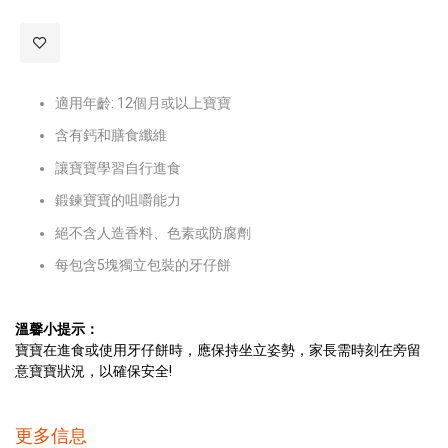
適用年齡: 12個月或以上寶寶
含有鈣和膳食纖維
讓寶寶學習自行進食
鍛鍊寶寶的咀嚼能力
絕不含人造香料、色素或防腐劑
每包含5塊獨立包裝的牙仔餅
溫馨小提示：
寶寶在進食或使用牙仔餅時，應保持坐立姿勢，家長需時刻在旁留
意寶寶狀況，以確保安全!
更多信息