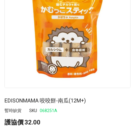
images
im
gallery
ga
EDISONMAMA 咬咬餅-南瓜(12M+)
暫時缺貨
SKU
068251A
護協價
32.00