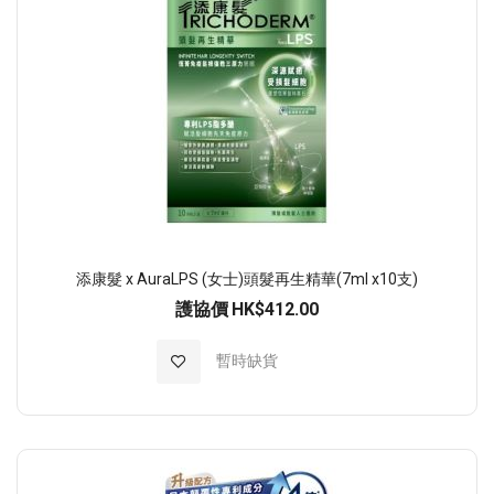
添康髮 x AuraLPS (女士)頭髮再生精華(7ml x10支)
護協價
HK$412.00
加入至願望清單
暫時缺貨