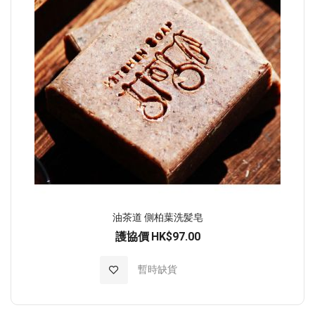
油茶道 側柏葉洗髪皂
護協價
HK$97.00
加入至願望清單
暫時缺貨