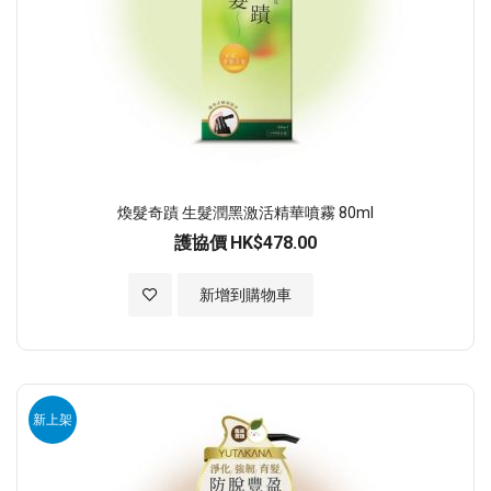
煥髮奇蹟 生髮潤黑激活精華噴霧 80ml
護協價
HK$478.00
加入至願望清單
新增到購物車
新上架