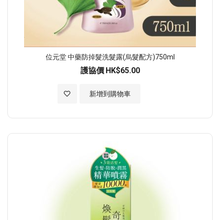
位元堂 中藥防掉髮洗髮露(烏髮配方)750ml
護協價
HK$65.00
加入至願望清單
新增到購物車