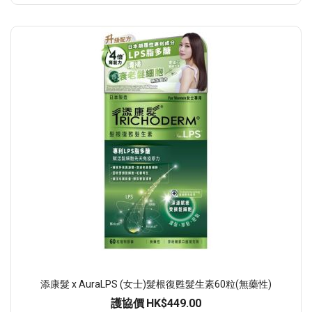
添康髮 x AuraLPS (女士)髮根復甦髮生素60粒(無藥性)
護協價
HK$449.00