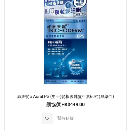
添康髮 x AuraLPS (男士)髮根復甦髮生素60粒(無藥性)
護協價
HK$449.00
加入至願望清單
暫時缺貨