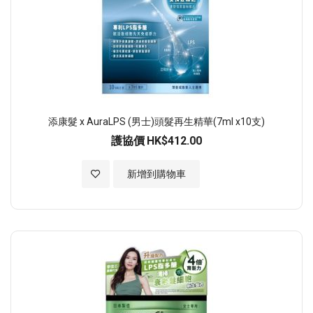
添康髮 x AuraLPS (男士)頭髮再生精華(7ml x10支)
護協價
HK$412.00
加入至願望清單
新增到購物車