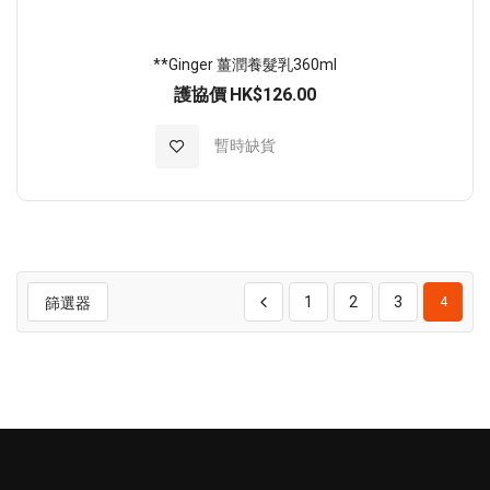
**Ginger 薑潤養髮乳360ml
護協價
HK$126.00
加入至願望清單
暫時缺貨
1
2
3
篩選器
4