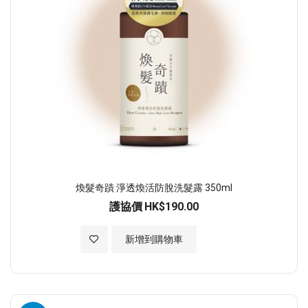
煥髮奇蹟 淨透煥活防脫洗髮露 350ml
護協價
HK$190.00
加入至願望清單
新增到購物車