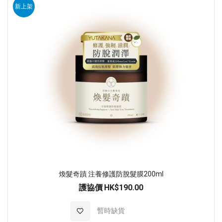
新上架
煥髮奇蹟 注養修護防脫髮膜200ml
護協價
HK$190.00
加入至願望清單
暫時缺貨