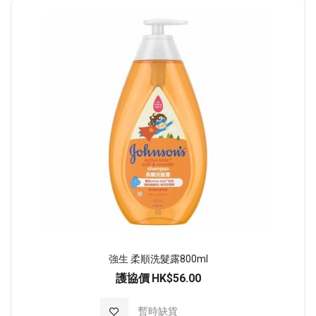
順
序
強生 柔順洗髮露800ml
護協價
HK$56.00
加入至願望清單
暫時缺貨