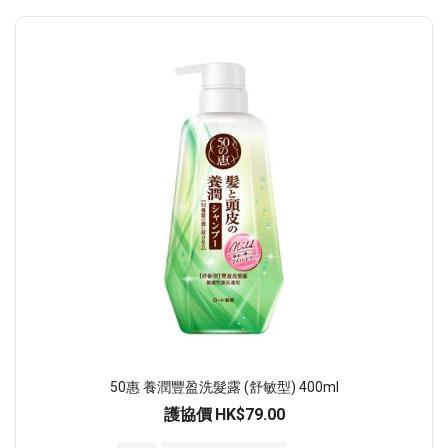
50惠 養潤豐盈洗髮露 (舒敏型) 400ml
護協價
HK$79.00