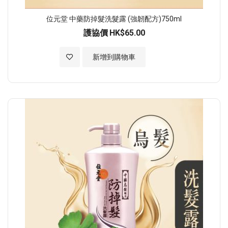
位元堂 中藥防掉髮洗髮露 (強韌配方)750ml
護協價
HK$65.00
加入至願望清單
新增到購物車