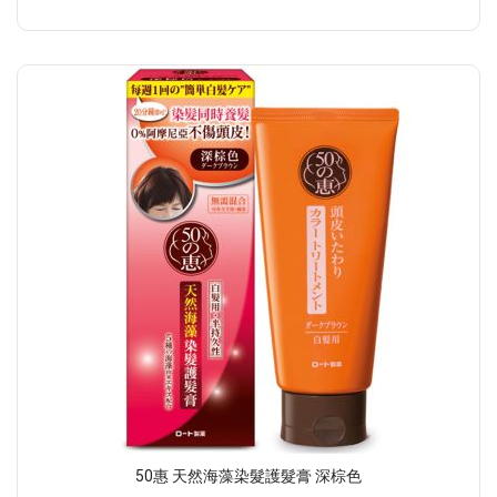
50惠 天然海藻染髮護髮膏 深棕色