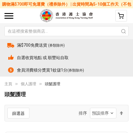
購物滿$700即可免運費（禮券除外） | 出貨時間為5-10個工作天（不包
括星期六、日及公眾假期）
滿$700免費送貨
(券類除外)
自選收貨地點 或 順豐站自取
會員消費積分獎賞1蚊儲1分
(券類除外)
主頁
個人護理
頭髮護理
頭髮護理
設
排序
篩選器
置
降
序