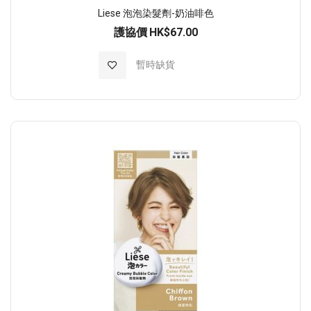
Liese 泡泡染髮劑-奶油啡色
護協價
HK$67.00
加入至願望清單
暫時缺貨