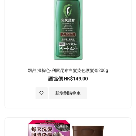
飄然 深棕色-利尻昆布白髮染色護髮膏200g
護協價
HK$149.00
加入至願望清單
新增到購物車