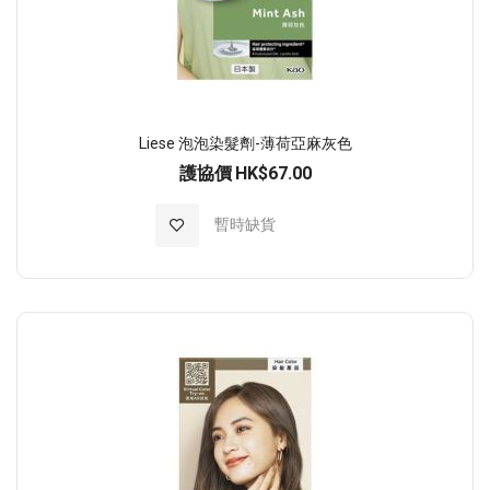
Liese 泡泡染髮劑-薄荷亞麻灰色
護協價
HK$67.00
加入至願望清單
暫時缺貨