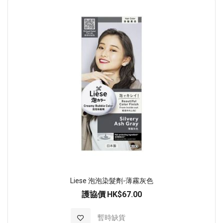
Liese 泡泡染髮劑-薄霧灰色
護協價
HK$67.00
加入至願望清單
暫時缺貨