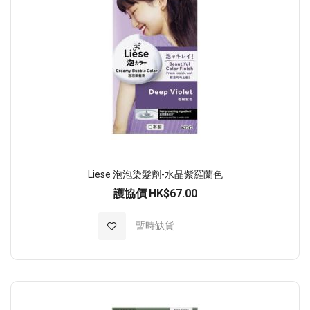
Liese 泡泡染髮劑-水晶紫羅蘭色
護協價
HK$67.00
加入至願望清單
暫時缺貨