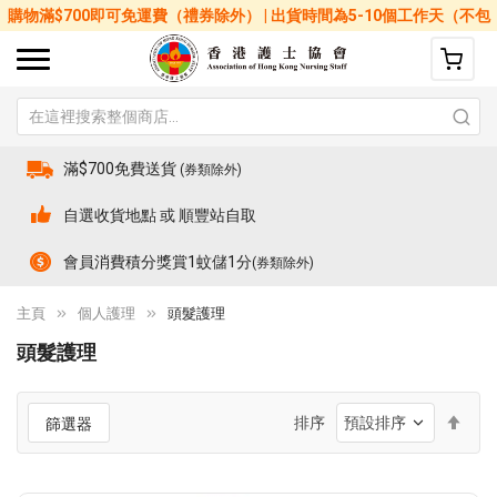
購物滿$700即可免運費（禮券除外） | 出貨時間為5-10個工作天（不包
括星期六、日及公眾假期）
滿$700免費送貨
(券類除外)
自選收貨地點 或 順豐站自取
會員消費積分獎賞1蚊儲1分
(券類除外)
主頁
個人護理
頭髮護理
頭髮護理
設
排序
篩選器
置
降
序