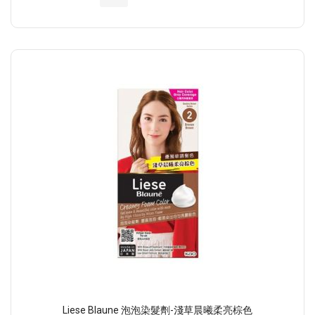
Liese Blaune 泡泡染髮劑-淺草晨曦柔亮棕色