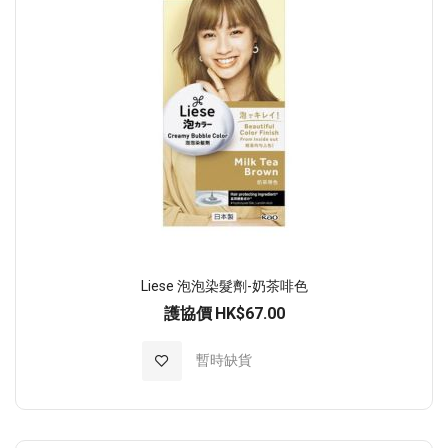
Liese 泡泡染髮劑-奶茶啡色
護協價
HK$67.00
加入至願望清單
暫時缺貨