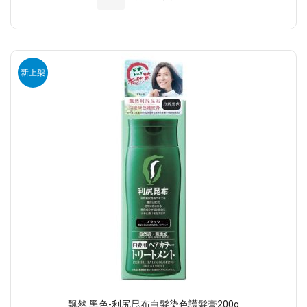
新上架
飄然 黑色-利尻昆布白髮染色護髮膏200g