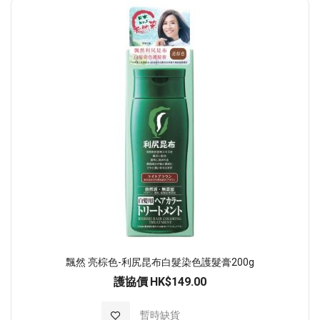
順
序
飄然 亮棕色-利尻昆布白髮染色護髮膏200g
護協價
HK$149.00
加入至願望清單
暫時缺貨