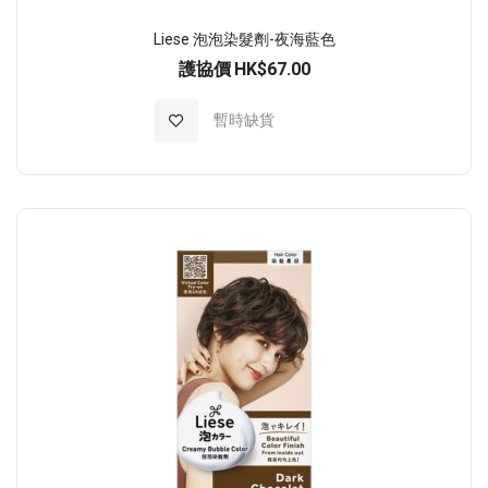
Liese 泡泡染髮劑-夜海藍色
護協價
HK$67.00
加入至願望清單
暫時缺貨