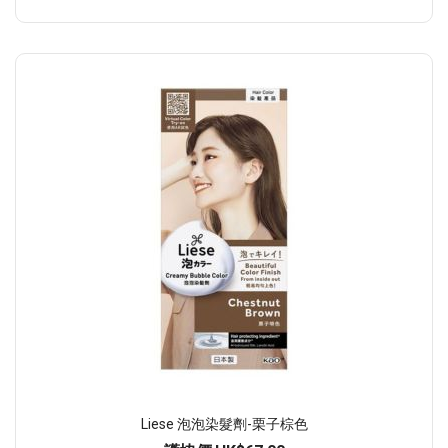
Liese 泡泡染髮劑-栗子棕色