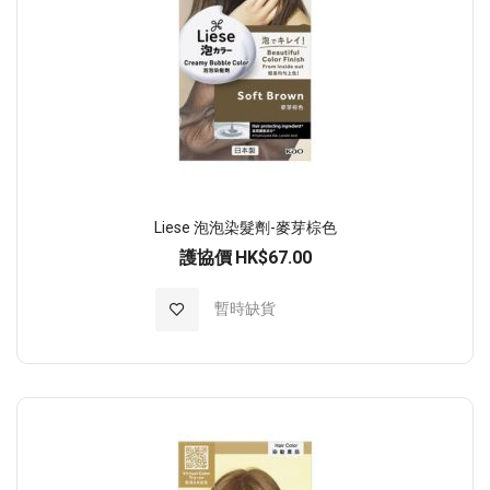
Liese 泡泡染髮劑-麥芽棕色
護協價
HK$67.00
加入至願望清單
暫時缺貨