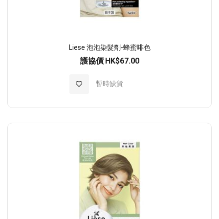
Liese 泡泡染髮劑-蜂蜜啡色
護協價
HK$67.00
加入至願望清單
暫時缺貨