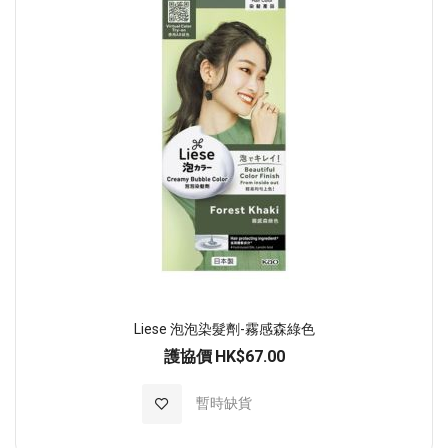
Liese 泡泡染髮劑-霧感森綠色
護協價
HK$67.00
加入至願望清單
暫時缺貨