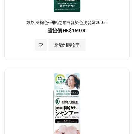
飄然 深棕色-利尻昆布白髮染色洗髮露200ml
護協價
HK$169.00
加入至願望清單
新增到購物車