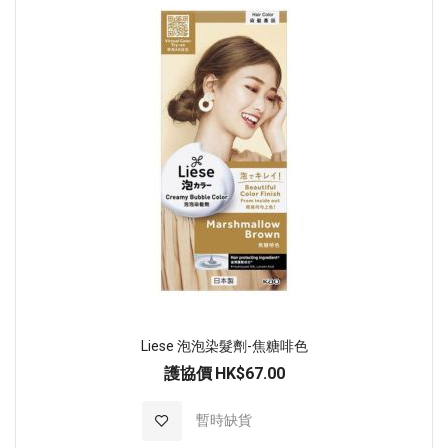
Liese 泡泡染髮劑-焦糖啡色
護協價
HK$67.00
加入至願望清單
暫時缺貨