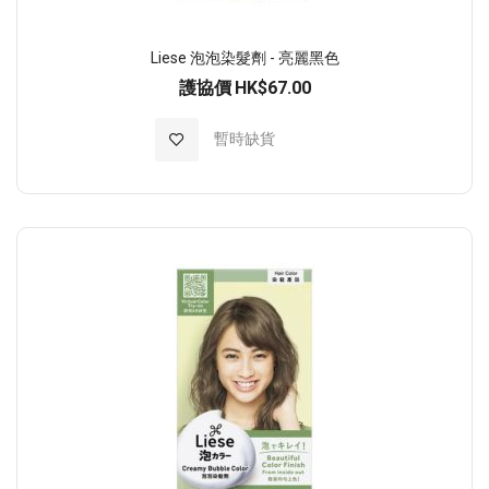
Liese 泡泡染髮劑 - 亮麗黑色
護協價
HK$67.00
加入至願望清單
暫時缺貨