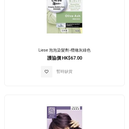
Liese 泡泡染髮劑-欖橄灰綠色
護協價
HK$67.00
加入至願望清單
暫時缺貨