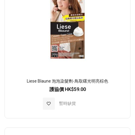
Liese Blaune 泡泡染髮劑-鳥取曙光明亮棕色
護協價
HK$59.00
加入至願望清單
暫時缺貨