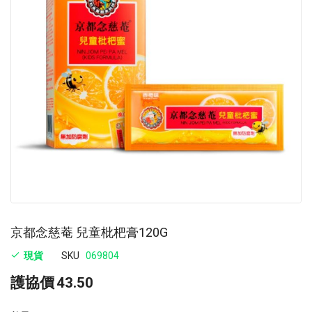
images
im
gallery
ga
京都念慈菴 兒童枇杷膏120G
現貨
SKU
069804
護協價
43.50