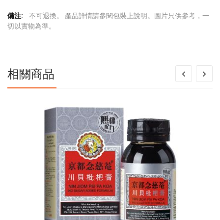
更
不可退換。 產品詳情請參閱包裝上說明。圖片只供參考，一
多
切以實物為準。
信
息
相關商品