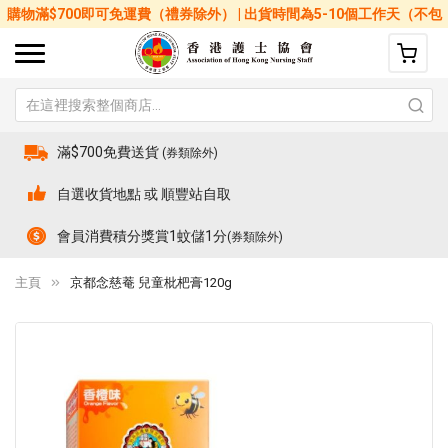
購物滿$700即可免運費（禮券除外） | 出貨時間為5-10個工作天（不包
括星期六、日及公眾假期）
滿$700免費送貨
(券類除外)
自選收貨地點 或 順豐站自取
會員消費積分獎賞1蚊儲1分
(券類除外)
主頁
京都念慈菴 兒童枇杷膏120g
Skip
Sk
to
to
the
th
end
be
of
of
the
th