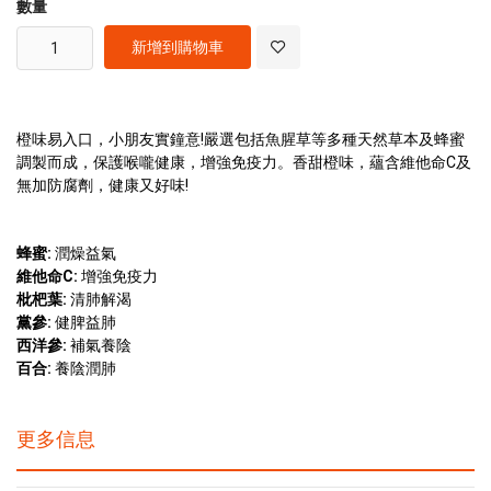
數量
新增到購物車
橙味易入口，小朋友實鐘意!嚴選包括魚腥草等多種天然草本及蜂蜜
調製而成，保護喉嚨健康，增強免疫力。香甜橙味，蘊含維他命C及
無加防腐劑，健康又好味!
蜂蜜:
潤燥益氣
維他命C:
增強免疫力
枇杷葉:
清肺解渴
黨參:
健脾益肺
西洋參:
補氣養陰
百合:
養陰潤肺
更多信息