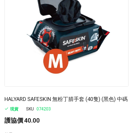
images
im
gallery
ga
HALYARD SAFESKIN 無粉丁腈手套 (40隻) (黑色) 中碼
現貨
SKU
074203
護協價
40.00