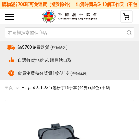
購物滿$700即可免運費（禮券除外） | 出貨時間為5-10個工作天（不包
括星期六、日及公眾假期）
滿$700免費送貨
(券類除外)
自選收貨地點 或 順豐站自取
會員消費積分獎賞1蚊儲1分
(券類除外)
主頁
Halyard SafeSkin 無粉丁腈手套 (40隻) (黑色) 中碼
Skip
Sk
to
to
the
th
end
be
of
of
the
th