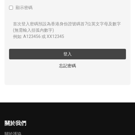
顯示密碼
首次登入密碼預設為香港身份證號碼首7位英文字母及數字
(無需輸入括弧內數字)
例如: A123456 或 XX12345
登入
忘記密碼
關於我們
關於護協