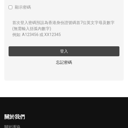
顯示密碼
首次登入密碼預設為香港身份證號碼首7位英文字母及數字
(無需輸入括弧內數字)
例如: A123456 或 XX12345
登入
忘記密碼
關於我們
關於護協