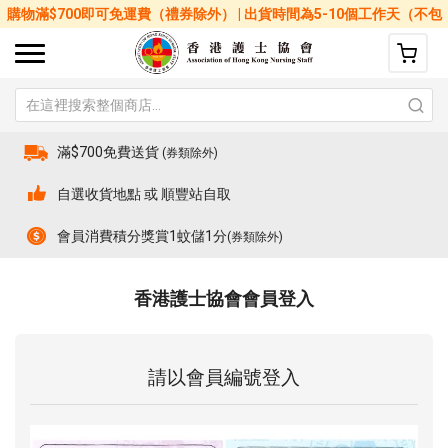
購物滿$700即可免運費（禮券除外） | 出貨時間為5-10個工作天（不包
括星期六、日及公眾假期）
滿$700免費送貨
(券類除外)
自選收貨地點 或 順豐站自取
會員消費積分獎賞1蚊儲1分
(券類除外)
香港護士協會會員登入
請以會員編號登入