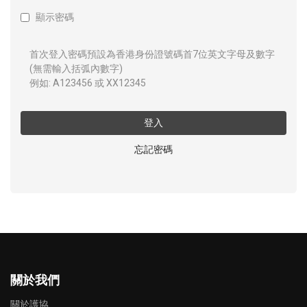
顯示密碼
首次登入密碼預設為香港身份證號碼首7位英文字母及數字
(無需輸入括弧內數字)
例如: A123456 或 XX12345
登入
忘記密碼
關於我們
關於護協