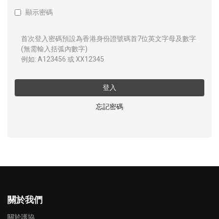
顯示密碼
首次登入密碼預設為香港身份證號碼首7位英文字母及數字
(無需輸入括弧內數字)
例如: A123456 或 XX12345
登入
忘記密碼
關於我們
關於護協